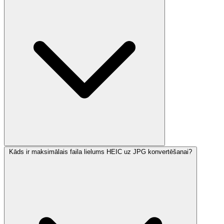
Kāds ir maksimālais faila lielums HEIC uz JPG konvertēšanai?