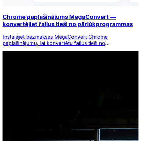
Chrome paplašinājums MegaConvert —
konvertējiet failus tieši no pārlūkprogrammas
Instalējiet bezmaksas MegaConvert Chrome
paplašinājumu, lai konvertētu failus tieši no
pārlūkprogrammas rīkjoslas. Ar peles labo pogu
noklikšķiniet uz jebkura faila, lai to konvertētu, un
nekavējoties piekļūstiet visiem rīkiem pārlūkā Chrome.