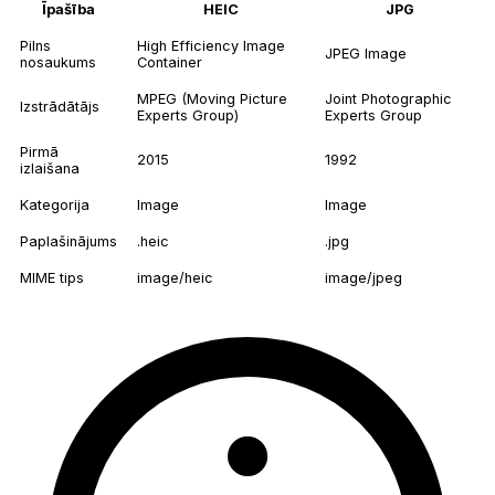
Īpašība
HEIC
JPG
Pilns
High Efficiency Image
JPEG Image
nosaukums
Container
MPEG (Moving Picture
Joint Photographic
Izstrādātājs
Experts Group)
Experts Group
Pirmā
2015
1992
izlaišana
Kategorija
Image
Image
Paplašinājums
.heic
.jpg
MIME tips
image/heic
image/jpeg