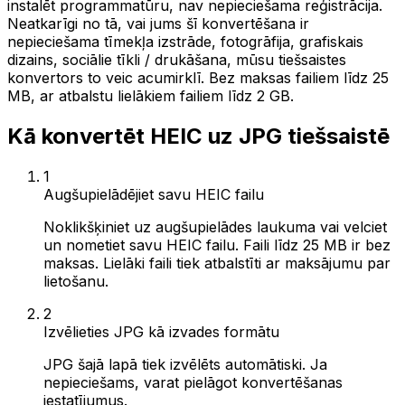
instalēt programmatūru, nav nepieciešama reģistrācija.
Neatkarīgi no tā, vai jums šī konvertēšana ir
nepieciešama tīmekļa izstrāde, fotogrāfija, grafiskais
dizains, sociālie tīkli / drukāšana, mūsu tiešsaistes
konvertors to veic acumirklī. Bez maksas failiem līdz 25
MB, ar atbalstu lielākiem failiem līdz 2 GB.
Kā konvertēt HEIC uz JPG tiešsaistē
1
Augšupielādējiet savu HEIC failu
Noklikšķiniet uz augšupielādes laukuma vai velciet
un nometiet savu HEIC failu. Faili līdz 25 MB ir bez
maksas. Lielāki faili tiek atbalstīti ar maksājumu par
lietošanu.
2
Izvēlieties JPG kā izvades formātu
JPG šajā lapā tiek izvēlēts automātiski. Ja
nepieciešams, varat pielāgot konvertēšanas
iestatījumus.