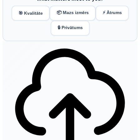
📦 Mazs izmērs
⚡ Ātrums
🎯 Kvalitāte
🔒 Privātums