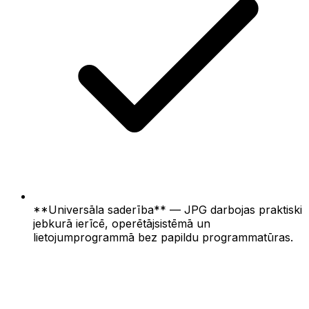
**Universāla saderība** — JPG darbojas praktiski
jebkurā ierīcē, operētājsistēmā un
lietojumprogrammā bez papildu programmatūras.