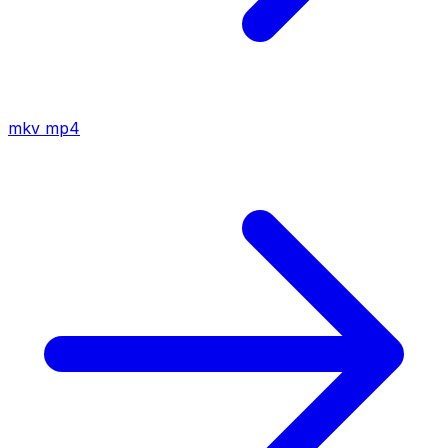
mkv
mp4