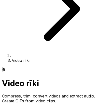
Video rīki
🎬
Video rīki
Compress, trim, convert videos and extract audio.
Create GIFs from video clips.