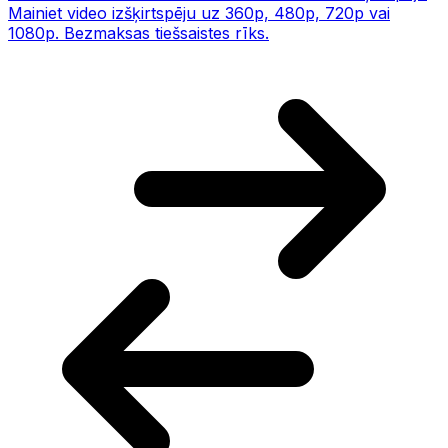
Mainiet video izšķirtspēju uz 360p, 480p, 720p vai
1080p. Bezmaksas tiešsaistes rīks.