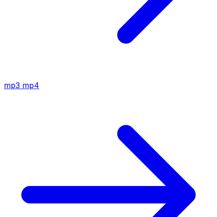
mp3
mp4