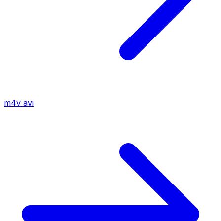
m4v
avi