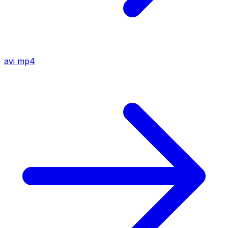
avi
mp4