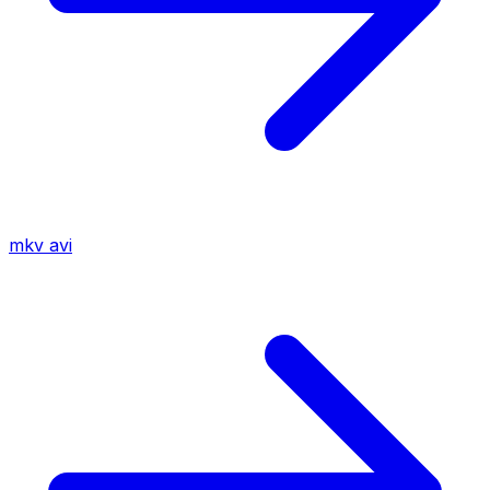
mkv
avi