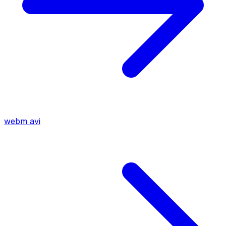
webm
avi