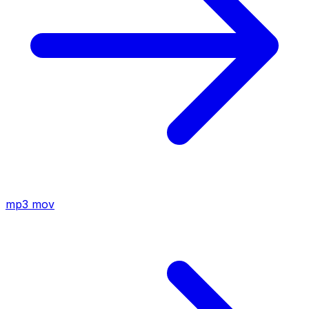
mp3
mov