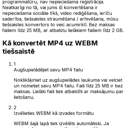
programmatūru, nav nepieciešama reģistrācija.
Neatkarīgi no tā, vai jums šī konvertēšana ir
nepieciešama sociālie tīkli, video rediģēšana, ierīču
saderība, tiešsaistes straumēšana / arhivēšana, mūsu
tiešsaistes konvertors to veic acumirklī. Bez maksas
failiem līdz 25 MB, ar atbalstu lielākiem failiem līdz 2 GB.
Kā konvertēt MP4 uz WEBM
tiešsaistē
1
Augšupielādējiet savu MP4 failu
Noklikšķiniet uz augšupielādes laukuma vai velciet
un nometiet savu MP4 failu. Faili līdz 25 MB ir bez
maksas. Lielāki faili tiek atbalstīti ar maksājumu par
lietošanu.
2
Izvēlieties WEBM kā izvades formātu
WEBM šajā lapā tiek izvēlēts automātiski. Ja