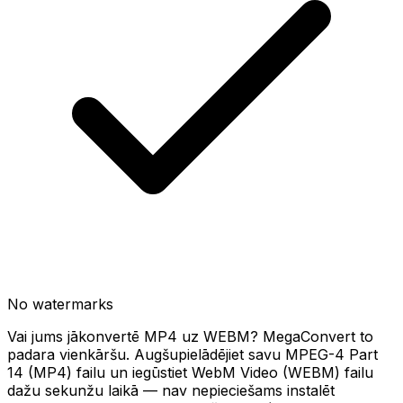
No watermarks
Vai jums jākonvertē MP4 uz WEBM? MegaConvert to
padara vienkāršu. Augšupielādējiet savu MPEG-4 Part
14 (MP4) failu un iegūstiet WebM Video (WEBM) failu
dažu sekunžu laikā — nav nepieciešams instalēt