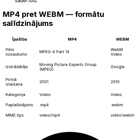
saderību.
MP4 pret WEBM — formātu
salīdzinājums
Īpašība
MP4
WEBM
Pilns
WebM
MPEG-4 Part 14
nosaukums
Video
Moving Picture Experts Group
Izstrādātājs
Google
(MPEG)
Pirmā
2001
2010
izlaišana
Kategorija
Video
Video
Paplašinājums
.mp4
.webm
MIME tips
video/mp4
video/webm