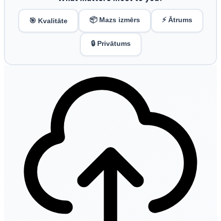
📦 Mazs izmērs
⚡ Ātrums
🎯 Kvalitāte
🔒 Privātums