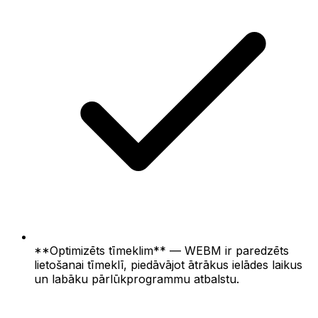
**Optimizēts tīmeklim** — WEBM ir paredzēts
lietošanai tīmeklī, piedāvājot ātrākus ielādes laikus
un labāku pārlūkprogrammu atbalstu.