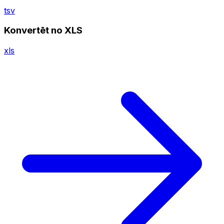
tsv
Konvertēt no XLS
xls