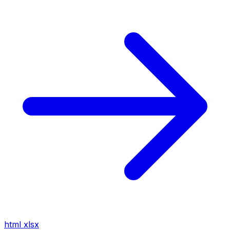
html
xlsx