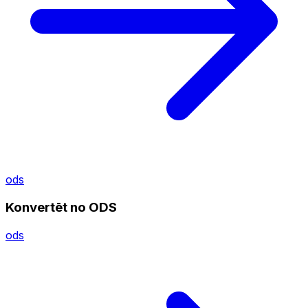
ods
Konvertēt no ODS
ods