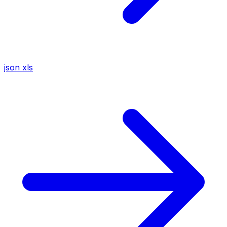
json
xls