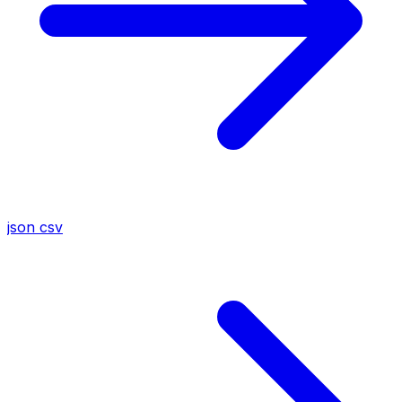
json
csv