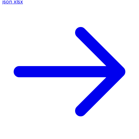
json
xlsx