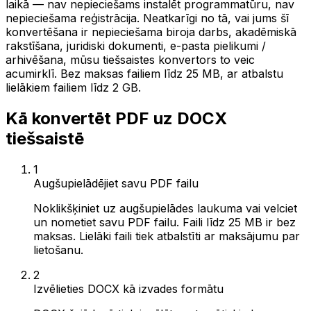
laikā — nav nepieciešams instalēt programmatūru, nav
nepieciešama reģistrācija. Neatkarīgi no tā, vai jums šī
konvertēšana ir nepieciešama biroja darbs, akadēmiskā
rakstīšana, juridiski dokumenti, e-pasta pielikumi /
arhivēšana, mūsu tiešsaistes konvertors to veic
acumirklī. Bez maksas failiem līdz 25 MB, ar atbalstu
lielākiem failiem līdz 2 GB.
Kā konvertēt PDF uz DOCX
tiešsaistē
1
Augšupielādējiet savu PDF failu
Noklikšķiniet uz augšupielādes laukuma vai velciet
un nometiet savu PDF failu. Faili līdz 25 MB ir bez
maksas. Lielāki faili tiek atbalstīti ar maksājumu par
lietošanu.
2
Izvēlieties DOCX kā izvades formātu