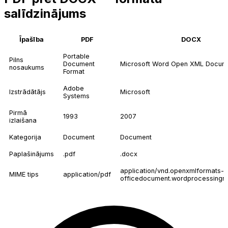
salīdzinājums
Īpašība
PDF
DOCX
Portable
Pilns
Document
Microsoft Word Open XML Docum
nosaukums
Format
Adobe
Izstrādātājs
Microsoft
Systems
Pirmā
1993
2007
izlaišana
Kategorija
Document
Document
Paplašinājums
.pdf
.docx
application/vnd.openxmlformats-
MIME tips
application/pdf
officedocument.wordprocessingm