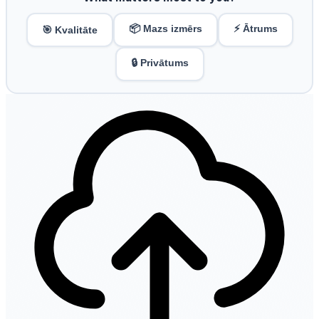
📦 Mazs izmērs
⚡ Ātrums
🎯 Kvalitāte
🔒 Privātums