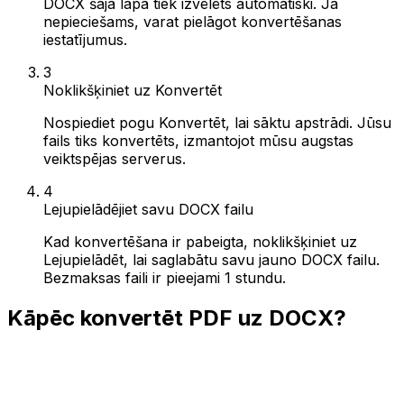
DOCX šajā lapā tiek izvēlēts automātiski. Ja
nepieciešams, varat pielāgot konvertēšanas
iestatījumus.
3
Noklikšķiniet uz Konvertēt
Nospiediet pogu Konvertēt, lai sāktu apstrādi. Jūsu
fails tiks konvertēts, izmantojot mūsu augstas
veiktspējas serverus.
4
Lejupielādējiet savu DOCX failu
Kad konvertēšana ir pabeigta, noklikšķiniet uz
Lejupielādēt, lai saglabātu savu jauno DOCX failu.
Bezmaksas faili ir pieejami 1 stundu.
Kāpēc konvertēt PDF uz DOCX?