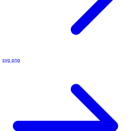
svg
png