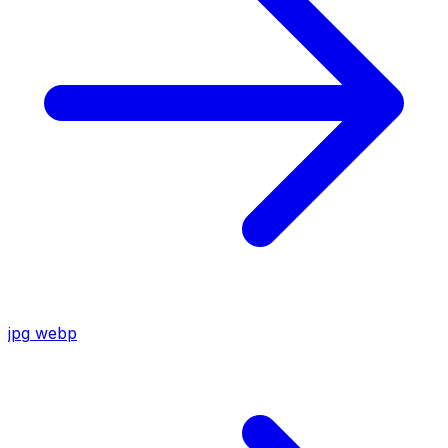
jpg
webp