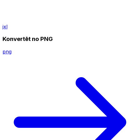
jxl
Konvertēt no PNG
png