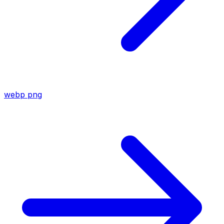
webp
png