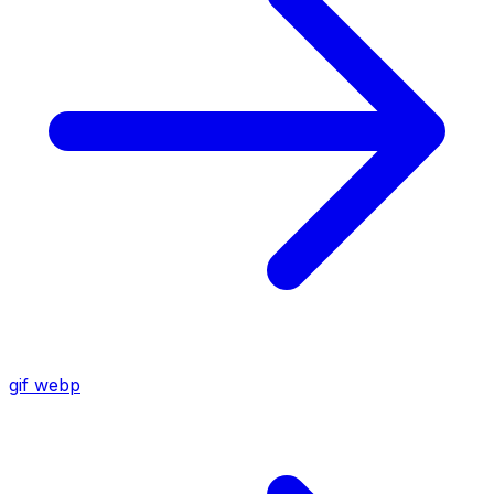
gif
webp