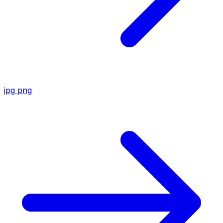
jpg
png