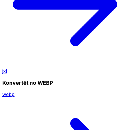
jxl
Konvertēt no WEBP
webp