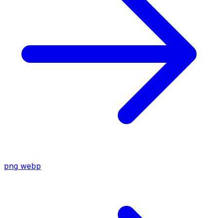
png
webp