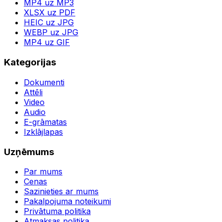
MP4 uz MP3
XLSX uz PDF
HEIC uz JPG
WEBP uz JPG
MP4 uz GIF
Kategorijas
Dokumenti
Attēli
Video
Audio
E-grāmatas
Izklājlapas
Uzņēmums
Par mums
Cenas
Sazinieties ar mums
Pakalpojuma noteikumi
Privātuma politika
Atmaksas politika