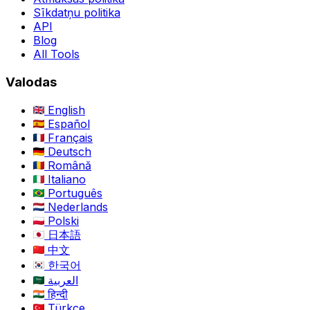
Sīkdatņu politika
API
Blog
All Tools
Valodas
English
Español
Français
Deutsch
Română
Italiano
Português
Nederlands
Polski
日本語
中文
한국어
العربية
हिन्दी
Türkçe