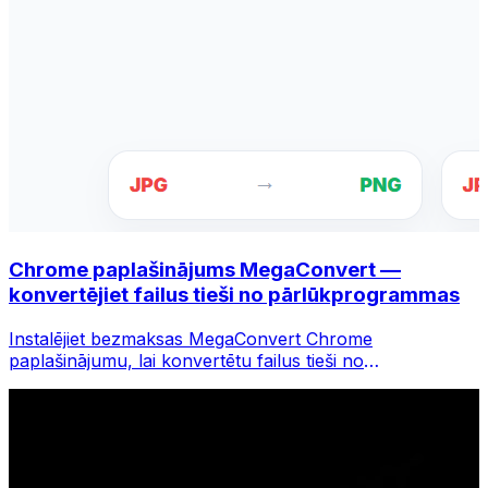
Chrome paplašinājums MegaConvert —
konvertējiet failus tieši no pārlūkprogrammas
Instalējiet bezmaksas MegaConvert Chrome
paplašinājumu, lai konvertētu failus tieši no
pārlūkprogrammas rīkjoslas. Ar peles labo pogu
noklikšķiniet uz jebkura faila, lai to konvertētu, un
nekavējoties piekļūstiet visiem rīkiem pārlūkā Chrome.