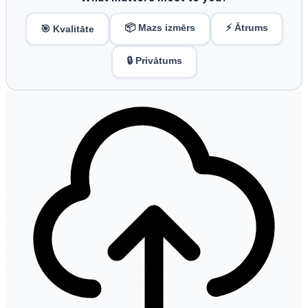
📦 Mazs izmērs
⚡ Ātrums
🎯 Kvalitāte
🔒 Privātums