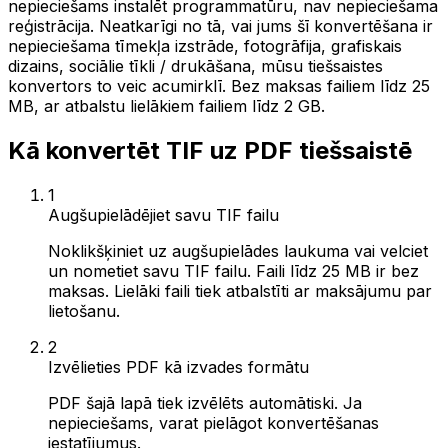
nepieciešams instalēt programmatūru, nav nepieciešama
reģistrācija. Neatkarīgi no tā, vai jums šī konvertēšana ir
nepieciešama tīmekļa izstrāde, fotogrāfija, grafiskais
dizains, sociālie tīkli / drukāšana, mūsu tiešsaistes
konvertors to veic acumirklī. Bez maksas failiem līdz 25
MB, ar atbalstu lielākiem failiem līdz 2 GB.
Kā konvertēt TIF uz PDF tiešsaistē
1
Augšupielādējiet savu TIF failu
Noklikšķiniet uz augšupielādes laukuma vai velciet
un nometiet savu TIF failu. Faili līdz 25 MB ir bez
maksas. Lielāki faili tiek atbalstīti ar maksājumu par
lietošanu.
2
Izvēlieties PDF kā izvades formātu
PDF šajā lapā tiek izvēlēts automātiski. Ja
nepieciešams, varat pielāgot konvertēšanas
iestatījumus.