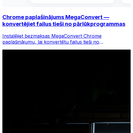
Chrome paplašinājums MegaConvert —
konvertējiet failus tieši no pārlūkprogrammas
Instalējiet bezmaksas MegaConvert Chrome
paplašinājumu, lai konvertētu failus tieši no
pārlūkprogrammas rīkjoslas. Ar peles labo pogu
noklikšķiniet uz jebkura faila, lai to konvertētu, un
nekavējoties piekļūstiet visiem rīkiem pārlūkā Chrome.