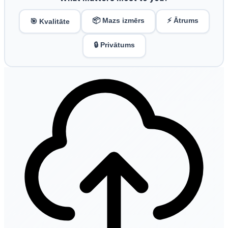
📦 Mazs izmērs
⚡ Ātrums
🎯 Kvalitāte
🔒 Privātums