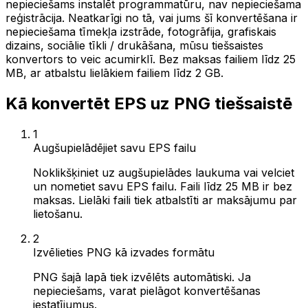
nepieciešams instalēt programmatūru, nav nepieciešama
reģistrācija. Neatkarīgi no tā, vai jums šī konvertēšana ir
nepieciešama tīmekļa izstrāde, fotogrāfija, grafiskais
dizains, sociālie tīkli / drukāšana, mūsu tiešsaistes
konvertors to veic acumirklī. Bez maksas failiem līdz 25
MB, ar atbalstu lielākiem failiem līdz 2 GB.
Kā konvertēt EPS uz PNG tiešsaistē
1
Augšupielādējiet savu EPS failu
Noklikšķiniet uz augšupielādes laukuma vai velciet
un nometiet savu EPS failu. Faili līdz 25 MB ir bez
maksas. Lielāki faili tiek atbalstīti ar maksājumu par
lietošanu.
2
Izvēlieties PNG kā izvades formātu
PNG šajā lapā tiek izvēlēts automātiski. Ja
nepieciešams, varat pielāgot konvertēšanas
iestatījumus.