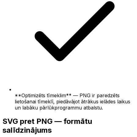
**Optimizēts tīmeklim** — PNG ir paredzēts
lietošanai tīmeklī, piedāvājot ātrākus ielādes laikus
un labāku pārlūkprogrammu atbalstu.
SVG pret PNG — formātu
salīdzinājums