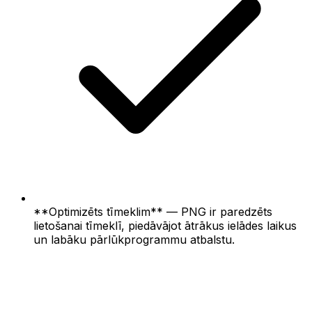
**Optimizēts tīmeklim** — PNG ir paredzēts
lietošanai tīmeklī, piedāvājot ātrākus ielādes laikus
un labāku pārlūkprogrammu atbalstu.