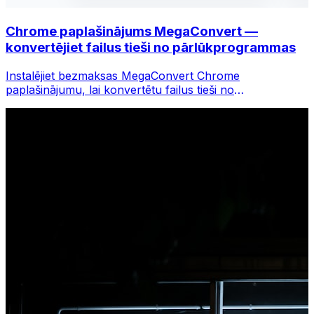
Chrome paplašinājums MegaConvert —
konvertējiet failus tieši no pārlūkprogrammas
Instalējiet bezmaksas MegaConvert Chrome
paplašinājumu, lai konvertētu failus tieši no
pārlūkprogrammas rīkjoslas. Ar peles labo pogu
noklikšķiniet uz jebkura faila, lai to konvertētu, un
nekavējoties piekļūstiet visiem rīkiem pārlūkā Chrome.