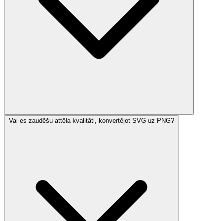
Vai es zaudēšu attēla kvalitāti, konvertējot SVG uz PNG?