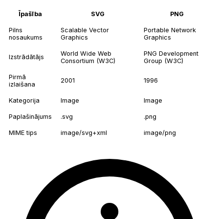
Īpašība
SVG
PNG
Pilns
Scalable Vector
Portable Network
nosaukums
Graphics
Graphics
World Wide Web
PNG Development
Izstrādātājs
Consortium (W3C)
Group (W3C)
Pirmā
2001
1996
izlaišana
Kategorija
Image
Image
Paplašinājums
.svg
.png
MIME tips
image/svg+xml
image/png