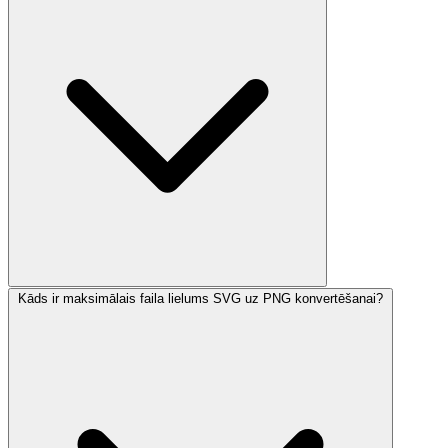
Kāds ir maksimālais faila lielums SVG uz PNG konvertēšanai?