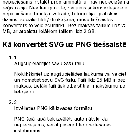
nepieciešams instalēt programmatūru, nav nepieciešama
reģistrācija. Neatkarīgi no tā, vai jums šī konvertēšana ir
nepieciešama tīmekļa izstrāde, fotogrāfija, grafiskais
dizains, sociālie tīkli / drukāšana, mūsu tiešsaistes
konvertors to veic acumirklī. Bez maksas failiem līdz 25
MB, ar atbalstu lielākiem failiem līdz 2 GB.
Kā konvertēt SVG uz PNG tiešsaistē
1
Augšupielādējiet savu SVG failu
Noklikšķiniet uz augšupielādes laukuma vai velciet
un nometiet savu SVG failu. Faili līdz 25 MB ir bez
maksas. Lielāki faili tiek atbalstīti ar maksājumu par
lietošanu.
2
Izvēlieties PNG kā izvades formātu
PNG šajā lapā tiek izvēlēts automātiski. Ja
nepieciešams, varat pielāgot konvertēšanas
iestatījumus.