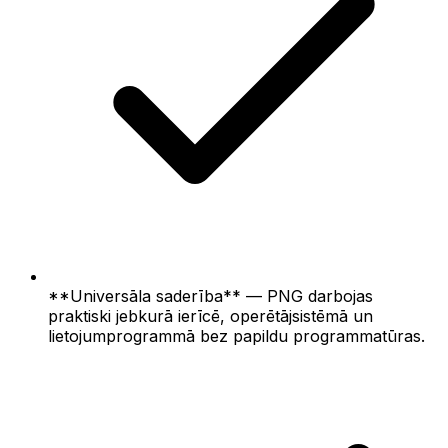
**Universāla saderība** — PNG darbojas
praktiski jebkurā ierīcē, operētājsistēmā un
lietojumprogrammā bez papildu programmatūras.