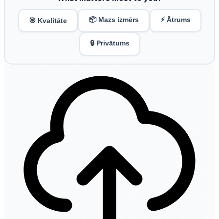
📦 Mazs izmērs
⚡ Ātrums
🎯 Kvalitāte
🔒 Privātums