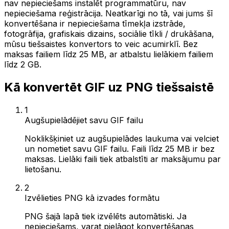
nav nepieciešams instalēt programmatūru, nav
nepieciešama reģistrācija. Neatkarīgi no tā, vai jums šī
konvertēšana ir nepieciešama tīmekļa izstrāde,
fotogrāfija, grafiskais dizains, sociālie tīkli / drukāšana,
mūsu tiešsaistes konvertors to veic acumirklī. Bez
maksas failiem līdz 25 MB, ar atbalstu lielākiem failiem
līdz 2 GB.
Kā konvertēt GIF uz PNG tiešsaistē
1
Augšupielādējiet savu GIF failu
Noklikšķiniet uz augšupielādes laukuma vai velciet
un nometiet savu GIF failu. Faili līdz 25 MB ir bez
maksas. Lielāki faili tiek atbalstīti ar maksājumu par
lietošanu.
2
Izvēlieties PNG kā izvades formātu
PNG šajā lapā tiek izvēlēts automātiski. Ja
nepieciešams, varat pielāgot konvertēšanas