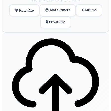
📦 Mazs izmērs
⚡ Ātrums
🎯 Kvalitāte
🔒 Privātums