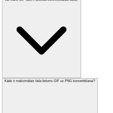
Kāds ir maksimālais faila lielums GIF uz PNG konvertēšanai?