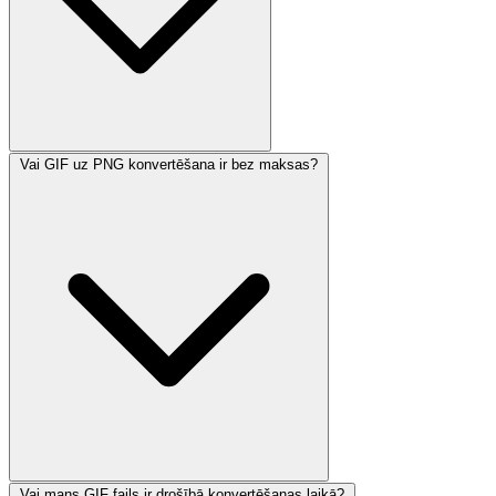
Vai GIF uz PNG konvertēšana ir bez maksas?
Vai mans GIF fails ir drošībā konvertēšanas laikā?