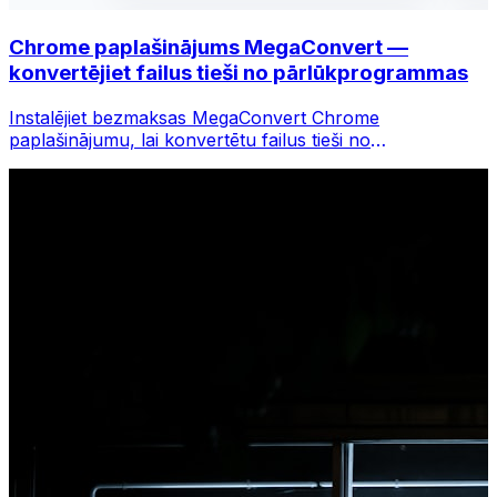
Chrome paplašinājums MegaConvert —
konvertējiet failus tieši no pārlūkprogrammas
Instalējiet bezmaksas MegaConvert Chrome
paplašinājumu, lai konvertētu failus tieši no
pārlūkprogrammas rīkjoslas. Ar peles labo pogu
noklikšķiniet uz jebkura faila, lai to konvertētu, un
nekavējoties piekļūstiet visiem rīkiem pārlūkā Chrome.