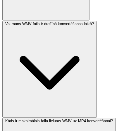
Vai mans WMV fails ir drošībā konvertēšanas laikā?
Kāds ir maksimālais faila lielums WMV uz MP4 konvertēšanai?