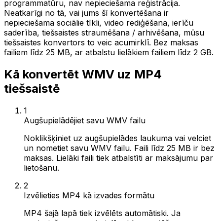
programmatūru, nav nepieciešama reģistrācija.
Neatkarīgi no tā, vai jums šī konvertēšana ir
nepieciešama sociālie tīkli, video rediģēšana, ierīču
saderība, tiešsaistes straumēšana / arhivēšana, mūsu
tiešsaistes konvertors to veic acumirklī. Bez maksas
failiem līdz 25 MB, ar atbalstu lielākiem failiem līdz 2 GB.
Kā konvertēt WMV uz MP4
tiešsaistē
1
Augšupielādējiet savu WMV failu
Noklikšķiniet uz augšupielādes laukuma vai velciet
un nometiet savu WMV failu. Faili līdz 25 MB ir bez
maksas. Lielāki faili tiek atbalstīti ar maksājumu par
lietošanu.
2
Izvēlieties MP4 kā izvades formātu
MP4 šajā lapā tiek izvēlēts automātiski. Ja