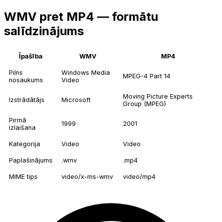
WMV pret MP4 — formātu
salīdzinājums
Īpašība
WMV
MP4
Pilns
Windows Media
MPEG-4 Part 14
nosaukums
Video
Moving Picture Experts
Izstrādātājs
Microsoft
Group (MPEG)
Pirmā
1999
2001
izlaišana
Kategorija
Video
Video
Paplašinājums
.wmv
.mp4
MIME tips
video/x-ms-wmv
video/mp4