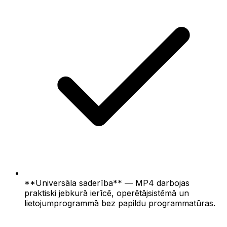
**Universāla saderība** — MP4 darbojas
praktiski jebkurā ierīcē, operētājsistēmā un
lietojumprogrammā bez papildu programmatūras.