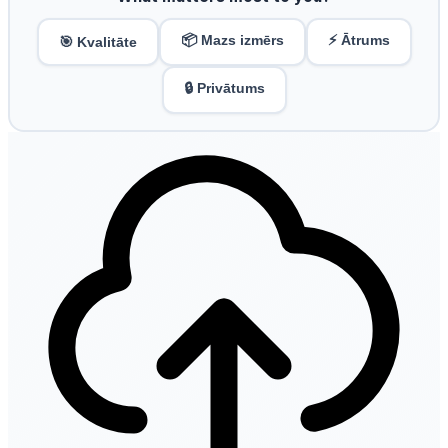
📦 Mazs izmērs
⚡ Ātrums
🎯 Kvalitāte
🔒 Privātums