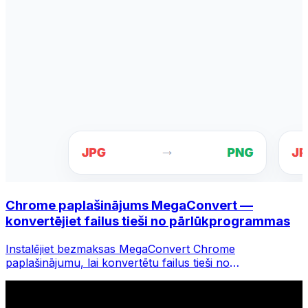
Chrome paplašinājums MegaConvert —
konvertējiet failus tieši no pārlūkprogrammas
Instalējiet bezmaksas MegaConvert Chrome
paplašinājumu, lai konvertētu failus tieši no
pārlūkprogrammas rīkjoslas. Ar peles labo pogu
noklikšķiniet uz jebkura faila, lai to konvertētu, un
nekavējoties piekļūstiet visiem rīkiem pārlūkā Chrome.