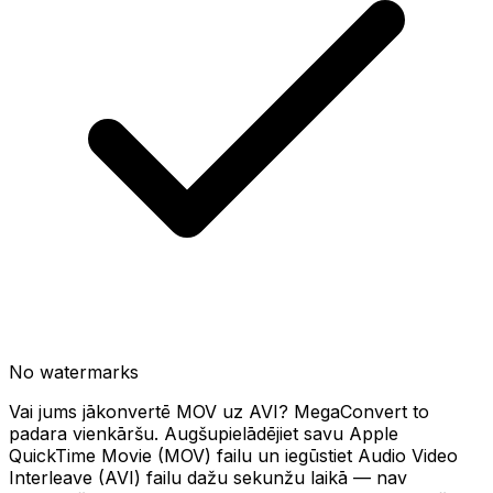
No watermarks
Vai jums jākonvertē MOV uz AVI? MegaConvert to
padara vienkāršu. Augšupielādējiet savu Apple
QuickTime Movie (MOV) failu un iegūstiet Audio Video
Interleave (AVI) failu dažu sekunžu laikā — nav