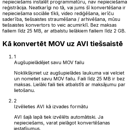
nepieciešams instalēt programmatūru, nav nepieciešama
reģistrācija. Neatkarīgi no tā, vai jums šī konvertēšana ir
nepieciešama sociālie tīkli, video rediģēšana, ierīču
saderība, tiešsaistes straumēšana / arhivēšana, mūsu
tiešsaistes konvertors to veic acumirklī. Bez maksas
failiem līdz 25 MB, ar atbalstu lielākiem failiem līdz 2 GB.
Kā konvertēt MOV uz AVI tiešsaistē
1
Augšupielādējiet savu MOV failu
Noklikšķiniet uz augšupielādes laukuma vai velciet
un nometiet savu MOV failu. Faili līdz 25 MB ir bez
maksas. Lielāki faili tiek atbalstīti ar maksājumu par
lietošanu.
2
Izvēlieties AVI kā izvades formātu
AVI šajā lapā tiek izvēlēts automātiski. Ja
nepieciešams, varat pielāgot konvertēšanas
iestatījumus.