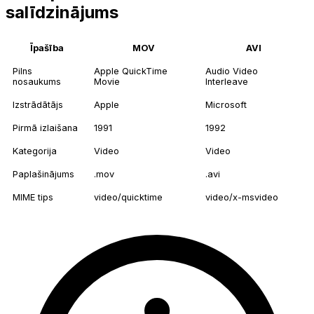
salīdzinājums
Īpašība
MOV
AVI
Pilns
Apple QuickTime
Audio Video
nosaukums
Movie
Interleave
Izstrādātājs
Apple
Microsoft
Pirmā izlaišana
1991
1992
Kategorija
Video
Video
Paplašinājums
.mov
.avi
MIME tips
video/quicktime
video/x-msvideo