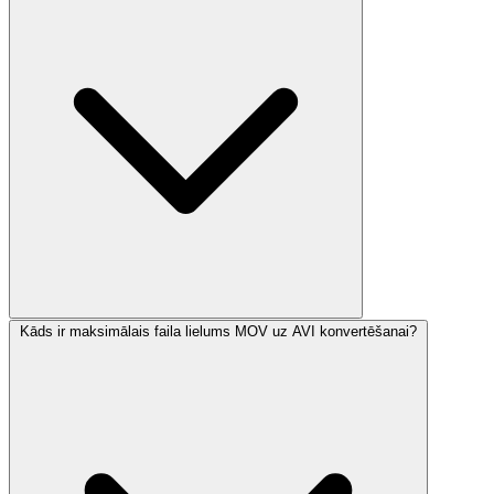
Kāds ir maksimālais faila lielums MOV uz AVI konvertēšanai?