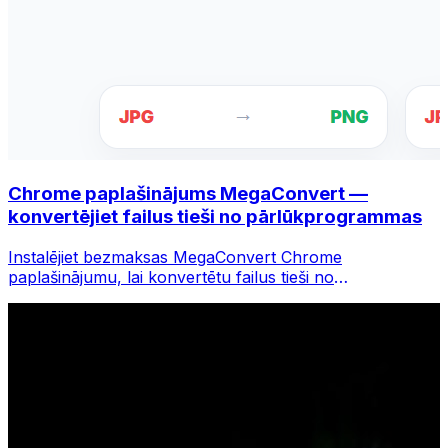
Chrome paplašinājums MegaConvert —
konvertējiet failus tieši no pārlūkprogrammas
Instalējiet bezmaksas MegaConvert Chrome
paplašinājumu, lai konvertētu failus tieši no
pārlūkprogrammas rīkjoslas. Ar peles labo pogu
noklikšķiniet uz jebkura faila, lai to konvertētu, un
nekavējoties piekļūstiet visiem rīkiem pārlūkā Chrome.