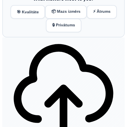
📦 Mazs izmērs
⚡ Ātrums
🎯 Kvalitāte
🔒 Privātums