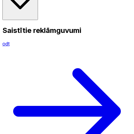
Saistītie reklāmguvumi
odt