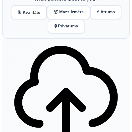
📦 Mazs izmērs
⚡ Ātrums
🎯 Kvalitāte
🔒 Privātums