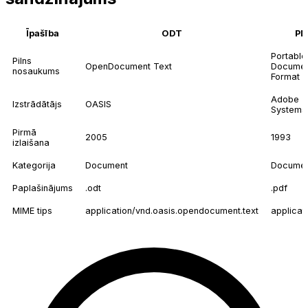
Īpašība
ODT
PD
Portable
Pilns
OpenDocument Text
Docume
nosaukums
Format
Adobe
Izstrādātājs
OASIS
Systems
Pirmā
2005
1993
izlaišana
Kategorija
Document
Docume
Paplašinājums
.odt
.pdf
MIME tips
application/vnd.oasis.opendocument.text
applicat