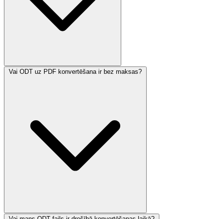
Vai ODT uz PDF konvertēšana ir bez maksas?
Vai mans ODT fails ir drošībā konvertēšanas laikā?