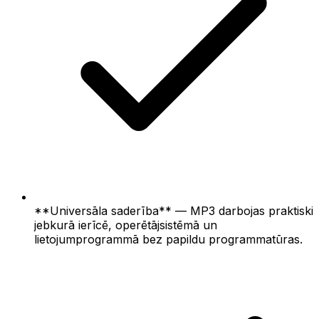
**Universāla saderība** — MP3 darbojas praktiski
jebkurā ierīcē, operētājsistēmā un
lietojumprogrammā bez papildu programmatūras.