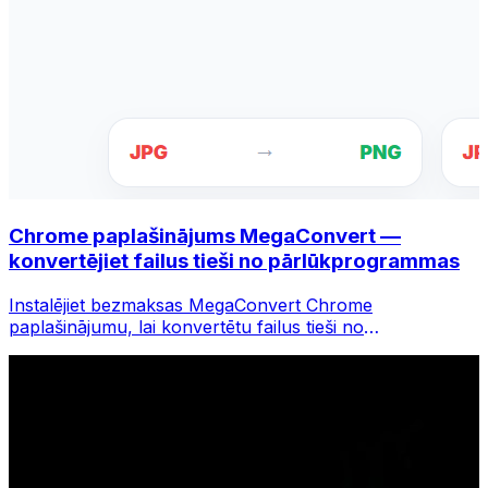
Chrome paplašinājums MegaConvert —
konvertējiet failus tieši no pārlūkprogrammas
Instalējiet bezmaksas MegaConvert Chrome
paplašinājumu, lai konvertētu failus tieši no
pārlūkprogrammas rīkjoslas. Ar peles labo pogu
noklikšķiniet uz jebkura faila, lai to konvertētu, un
nekavējoties piekļūstiet visiem rīkiem pārlūkā Chrome.