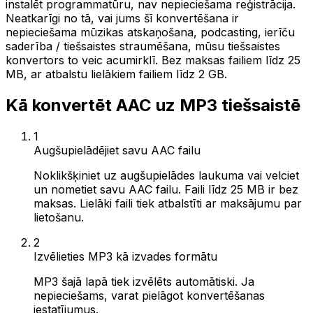
instalēt programmatūru, nav nepieciešama reģistrācija.
Neatkarīgi no tā, vai jums šī konvertēšana ir
nepieciešama mūzikas atskaņošana, podcasting, ierīču
saderība / tiešsaistes straumēšana, mūsu tiešsaistes
konvertors to veic acumirklī. Bez maksas failiem līdz 25
MB, ar atbalstu lielākiem failiem līdz 2 GB.
Kā konvertēt AAC uz MP3 tiešsaistē
1
Augšupielādējiet savu AAC failu
Noklikšķiniet uz augšupielādes laukuma vai velciet
un nometiet savu AAC failu. Faili līdz 25 MB ir bez
maksas. Lielāki faili tiek atbalstīti ar maksājumu par
lietošanu.
2
Izvēlieties MP3 kā izvades formātu
MP3 šajā lapā tiek izvēlēts automātiski. Ja
nepieciešams, varat pielāgot konvertēšanas
iestatījumus.