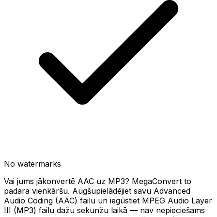
No watermarks
Vai jums jākonvertē AAC uz MP3? MegaConvert to
padara vienkāršu. Augšupielādējiet savu Advanced
Audio Coding (AAC) failu un iegūstiet MPEG Audio Layer
III (MP3) failu dažu sekunžu laikā — nav nepieciešams