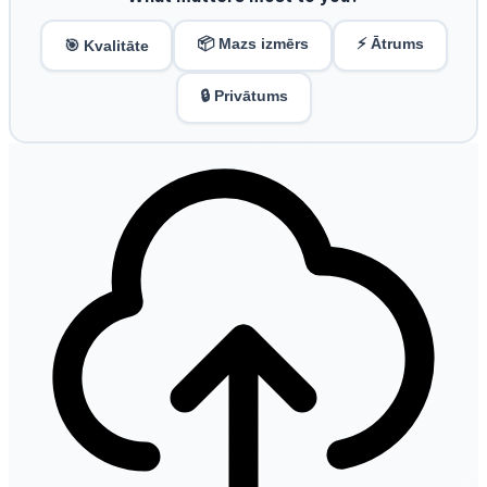
📦 Mazs izmērs
⚡ Ātrums
🎯 Kvalitāte
🔒 Privātums