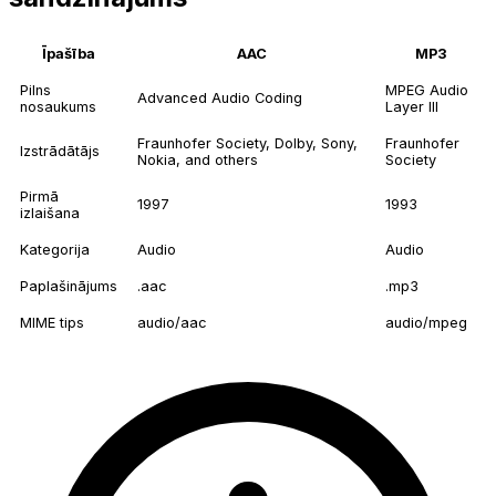
Īpašība
AAC
MP3
Pilns
MPEG Audio
Advanced Audio Coding
nosaukums
Layer III
Fraunhofer Society, Dolby, Sony,
Fraunhofer
Izstrādātājs
Nokia, and others
Society
Pirmā
1997
1993
izlaišana
Kategorija
Audio
Audio
Paplašinājums
.aac
.mp3
MIME tips
audio/aac
audio/mpeg