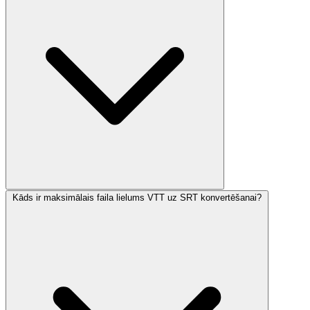
Kāds ir maksimālais faila lielums VTT uz SRT konvertēšanai?