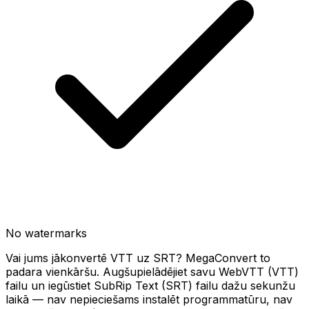
No watermarks
Vai jums jākonvertē VTT uz SRT? MegaConvert to
padara vienkāršu. Augšupielādējiet savu WebVTT (VTT)
failu un iegūstiet SubRip Text (SRT) failu dažu sekunžu
laikā — nav nepieciešams instalēt programmatūru, nav