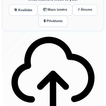
📦 Mazs izmērs
⚡ Ātrums
🎯 Kvalitāte
🔒 Privātums