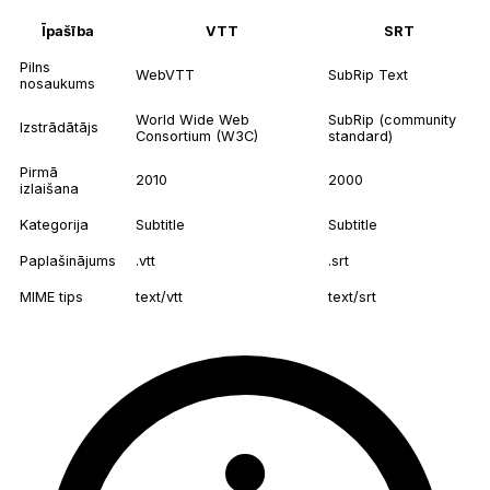
Īpašība
VTT
SRT
Pilns
WebVTT
SubRip Text
nosaukums
World Wide Web
SubRip (community
Izstrādātājs
Consortium (W3C)
standard)
Pirmā
2010
2000
izlaišana
Kategorija
Subtitle
Subtitle
Paplašinājums
.vtt
.srt
MIME tips
text/vtt
text/srt