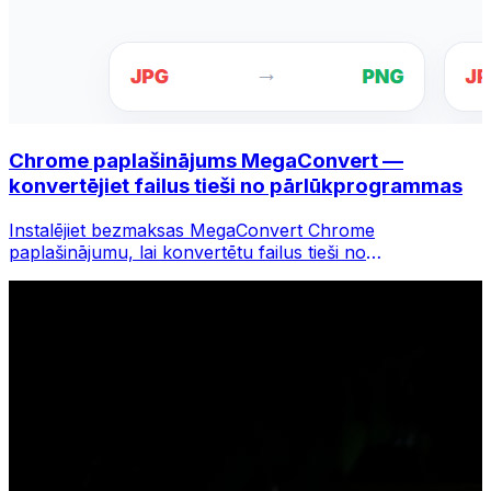
Chrome paplašinājums MegaConvert —
konvertējiet failus tieši no pārlūkprogrammas
Instalējiet bezmaksas MegaConvert Chrome
paplašinājumu, lai konvertētu failus tieši no
pārlūkprogrammas rīkjoslas. Ar peles labo pogu
noklikšķiniet uz jebkura faila, lai to konvertētu, un
nekavējoties piekļūstiet visiem rīkiem pārlūkā Chrome.