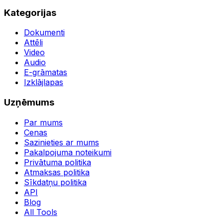
Kategorijas
Dokumenti
Attēli
Video
Audio
E-grāmatas
Izklājlapas
Uzņēmums
Par mums
Cenas
Sazinieties ar mums
Pakalpojuma noteikumi
Privātuma politika
Atmaksas politika
Sīkdatņu politika
API
Blog
All Tools