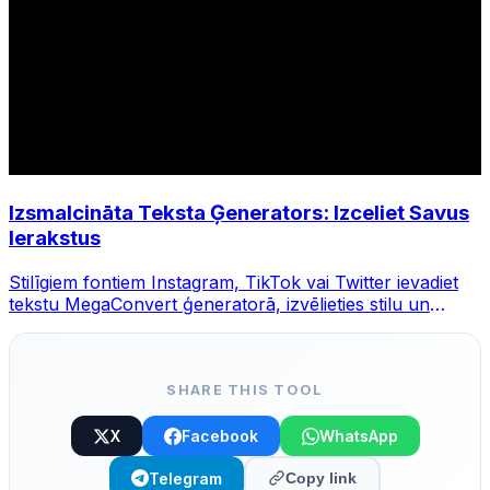
Izsmalcināta Teksta Ģenerators: Izceliet Savus
Ierakstus
Stilīgiem fontiem Instagram, TikTok vai Twitter ievadiet
tekstu MegaConvert ģeneratorā, izvēlieties stilu un
kopējiet.
SHARE THIS TOOL
X
Facebook
WhatsApp
Telegram
Copy link