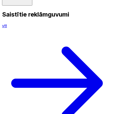
Saistītie reklāmguvumi
vtt