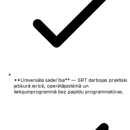
**Universāla saderība** — SRT darbojas praktiski
jebkurā ierīcē, operētājsistēmā un
lietojumprogrammā bez papildu programmatūras.