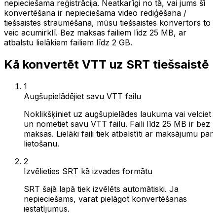
nepieciešama reģistrācija. Neatkarīgi no tā, vai jums šī
konvertēšana ir nepieciešama video rediģēšana /
tiešsaistes straumēšana, mūsu tiešsaistes konvertors to
veic acumirklī. Bez maksas failiem līdz 25 MB, ar
atbalstu lielākiem failiem līdz 2 GB.
Kā konvertēt VTT uz SRT tiešsaistē
1
Augšupielādējiet savu VTT failu
Noklikšķiniet uz augšupielādes laukuma vai velciet
un nometiet savu VTT failu. Faili līdz 25 MB ir bez
maksas. Lielāki faili tiek atbalstīti ar maksājumu par
lietošanu.
2
Izvēlieties SRT kā izvades formātu
SRT šajā lapā tiek izvēlēts automātiski. Ja
nepieciešams, varat pielāgot konvertēšanas
iestatījumus.