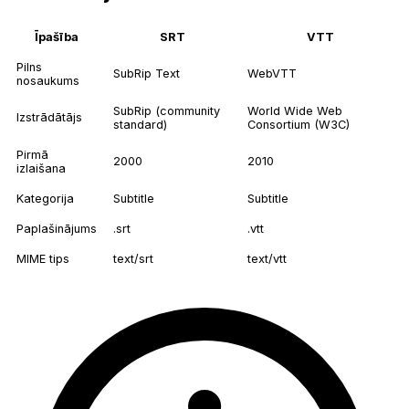
Īpašība
SRT
VTT
Pilns
SubRip Text
WebVTT
nosaukums
SubRip (community
World Wide Web
Izstrādātājs
standard)
Consortium (W3C)
Pirmā
2000
2010
izlaišana
Kategorija
Subtitle
Subtitle
Paplašinājums
.srt
.vtt
MIME tips
text/srt
text/vtt