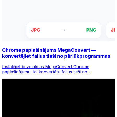
Chrome paplašinājums MegaConvert —
konvertējiet failus tieši no pārlūkprogrammas
Instalējiet bezmaksas MegaConvert Chrome
paplašinājumu, lai konvertētu failus tieši no
pārlūkprogrammas rīkjoslas. Ar peles labo pogu
noklikšķiniet uz jebkura faila, lai to konvertētu, un
nekavējoties piekļūstiet visiem rīkiem pārlūkā Chrome.