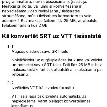
programmatūru, nav nepieciešama reģistrācija.
Neatkarīgi no tā, vai jums šī konvertēšana ir
nepieciešama video rediģēšana / tiešsaistes
straumēšana, mūsu tiešsaistes konvertors to veic
acumirklī. Bez maksas failiem līdz 25 MB, ar atbalstu
lielākiem failiem līdz 2 GB.
Kā konvertēt SRT uz VTT tiešsaistē
1
Augšupielādējiet savu SRT failu
Noklikšķiniet uz augšupielādes laukuma vai velciet
un nometiet savu SRT failu. Faili līdz 25 MB ir bez
maksas. Lielāki faili tiek atbalstīti ar maksājumu par
lietošanu.
2
Izvēlieties VTT kā izvades formātu
VTT šajā lapā tiek izvēlēts automātiski. Ja
nepieciešams, varat pielāgot konvertēšanas
iestatījumus.