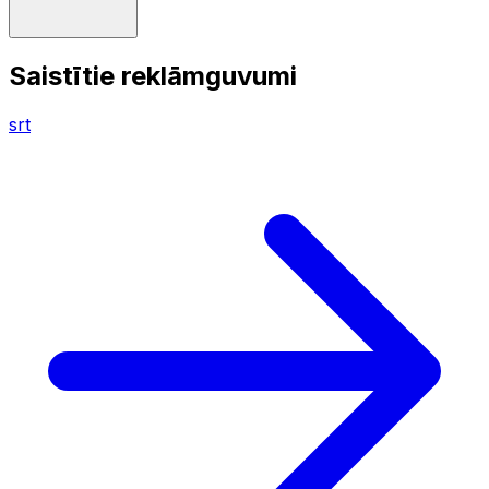
Saistītie reklāmguvumi
srt