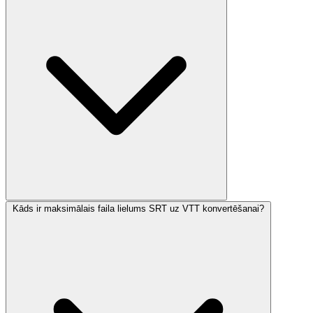
Kāds ir maksimālais faila lielums SRT uz VTT konvertēšanai?