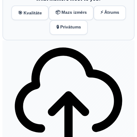
📦 Mazs izmērs
⚡ Ātrums
🎯 Kvalitāte
🔒 Privātums