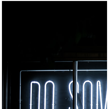
noklikšķiniet uz jebkura faila, lai to konvertētu, un
nekavējoties piekļūstiet visiem rīkiem pārlūkā Chrome.