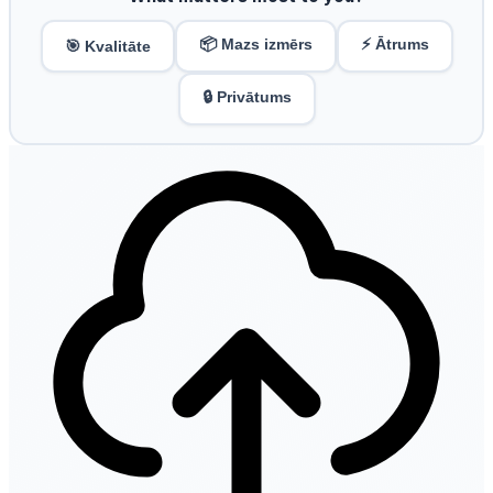
📦 Mazs izmērs
⚡ Ātrums
🎯 Kvalitāte
🔒 Privātums