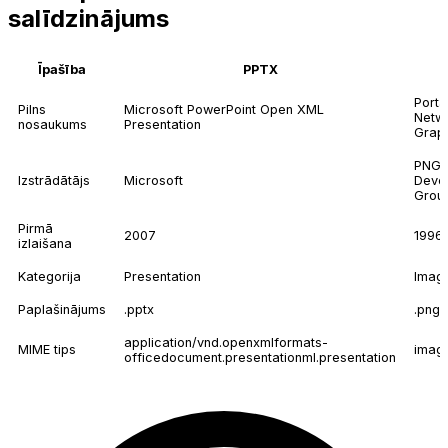
salīdzinājums
Īpašība
PPTX
Porta
Pilns
Microsoft PowerPoint Open XML
Netw
nosaukums
Presentation
Grap
PNG
Izstrādātājs
Microsoft
Deve
Grou
Pirmā
2007
1996
izlaišana
Kategorija
Presentation
Imag
Paplašinājums
.pptx
.png
application/vnd.openxmlformats-
MIME tips
imag
officedocument.presentationml.presentation