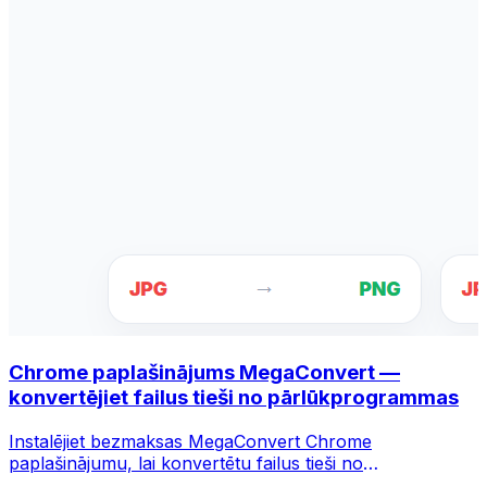
Chrome paplašinājums MegaConvert —
konvertējiet failus tieši no pārlūkprogrammas
Instalējiet bezmaksas MegaConvert Chrome
paplašinājumu, lai konvertētu failus tieši no
pārlūkprogrammas rīkjoslas. Ar peles labo pogu