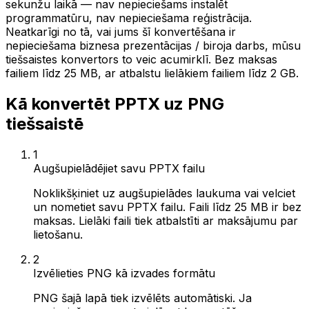
sekunžu laikā — nav nepieciešams instalēt
programmatūru, nav nepieciešama reģistrācija.
Neatkarīgi no tā, vai jums šī konvertēšana ir
nepieciešama biznesa prezentācijas / biroja darbs, mūsu
tiešsaistes konvertors to veic acumirklī. Bez maksas
failiem līdz 25 MB, ar atbalstu lielākiem failiem līdz 2 GB.
Kā konvertēt PPTX uz PNG
tiešsaistē
1
Augšupielādējiet savu PPTX failu
Noklikšķiniet uz augšupielādes laukuma vai velciet
un nometiet savu PPTX failu. Faili līdz 25 MB ir bez
maksas. Lielāki faili tiek atbalstīti ar maksājumu par
lietošanu.
2
Izvēlieties PNG kā izvades formātu
PNG šajā lapā tiek izvēlēts automātiski. Ja