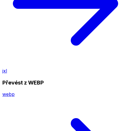
jxl
Převést z WEBP
webp