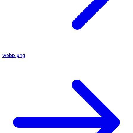
webp
png