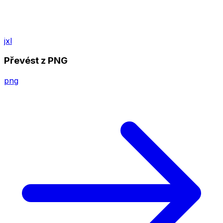
jxl
Převést z PNG
png