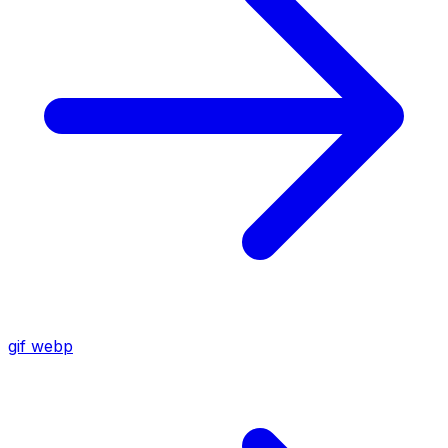
gif
webp