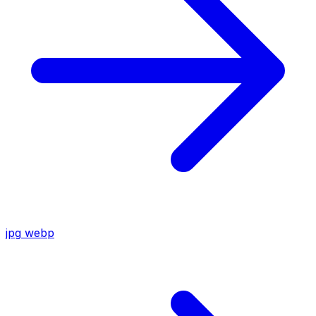
jpg
webp