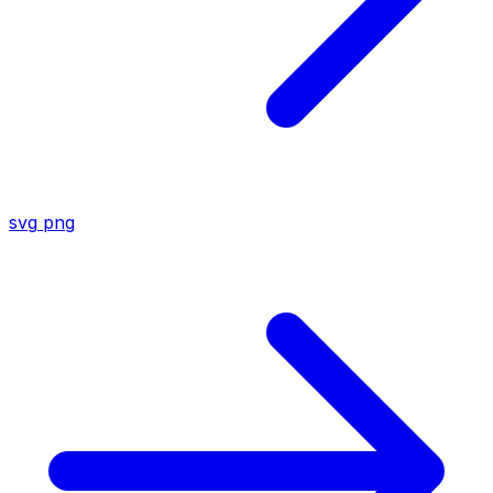
svg
png