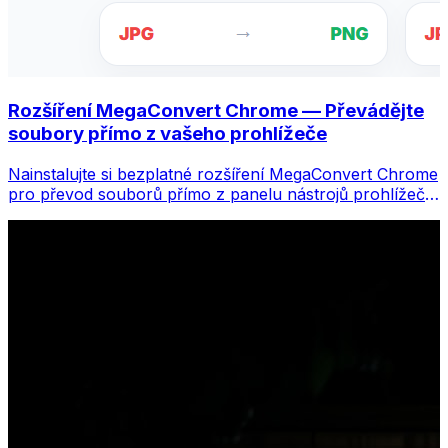
Rozšíření MegaConvert Chrome — Převádějte
soubory přímo z vašeho prohlížeče
Nainstalujte si bezplatné rozšíření MegaConvert Chrome
pro převod souborů přímo z panelu nástrojů prohlížeče.
Klikněte pravým tlačítkem na libovolný soubor, který
chcete převést, a získáte okamžitý přístup ke všem
nástrojům z Chromu.