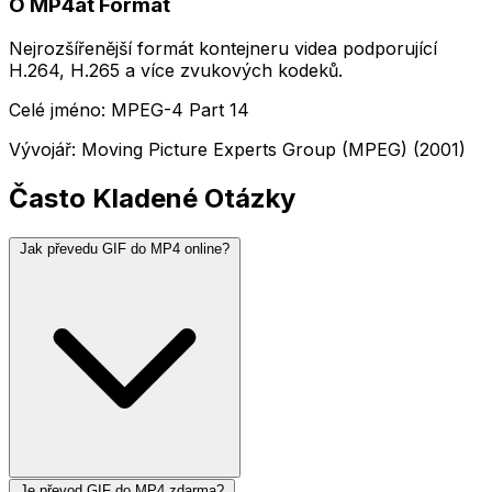
O MP4át Formát
Nejrozšířenější formát kontejneru videa podporující
H.264, H.265 a více zvukových kodeků.
Celé jméno: MPEG-4 Part 14
Vývojář: Moving Picture Experts Group (MPEG) (2001)
Často Kladené Otázky
Jak převedu GIF do MP4 online?
Je převod GIF do MP4 zdarma?