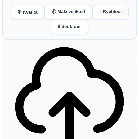
📦 Malá velikost
⚡ Rychlost
🎯 Kvalita
🔒 Soukromí