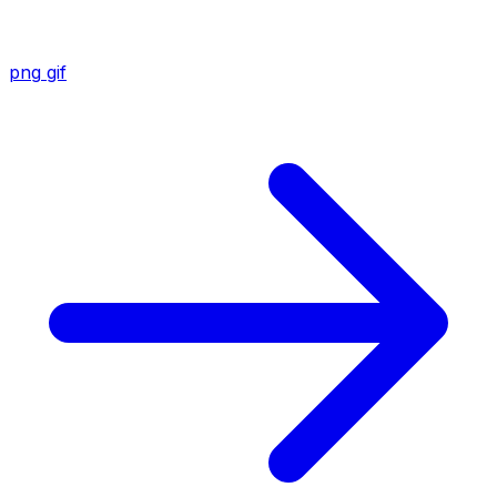
png
gif