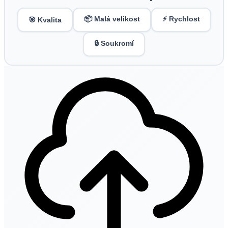
📦 Malá velikost
⚡ Rychlost
🎯 Kvalita
🔒 Soukromí