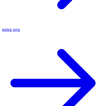
webp
png