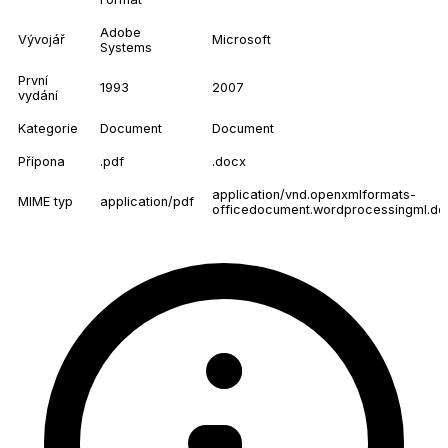
Adobe
Vývojář
Microsoft
Systems
První
1993
2007
vydání
Kategorie
Document
Document
Přípona
.pdf
.docx
application/vnd.openxmlformats-
MIME typ
application/pdf
officedocument.wordprocessingml.d