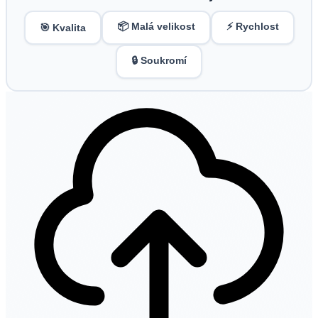
📦 Malá velikost
⚡ Rychlost
🎯 Kvalita
🔒 Soukromí