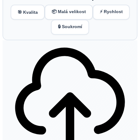
📦 Malá velikost
⚡ Rychlost
🎯 Kvalita
🔒 Soukromí