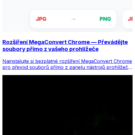
Rozšíření MegaConvert Chrome — Převádějte
soubory přímo z vašeho prohlížeče
Nainstalujte si bezplatné rozšíření MegaConvert Chrome
pro převod souborů přímo z panelu nástrojů prohlížeče.
Klikněte pravým tlačítkem na libovolný soubor, který
chcete převést, a získáte okamžitý přístup ke všem
nástrojům z Chromu.