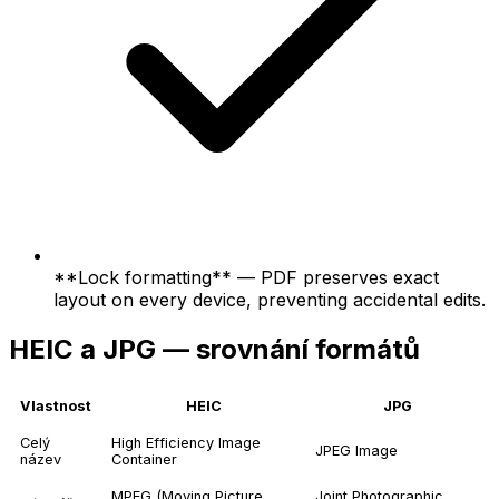
**Lock formatting** — PDF preserves exact
layout on every device, preventing accidental edits.
HEIC a JPG — srovnání formátů
Vlastnost
HEIC
JPG
Celý
High Efficiency Image
JPEG Image
název
Container
MPEG (Moving Picture
Joint Photographic