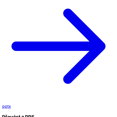
pptx
Převést z PPS