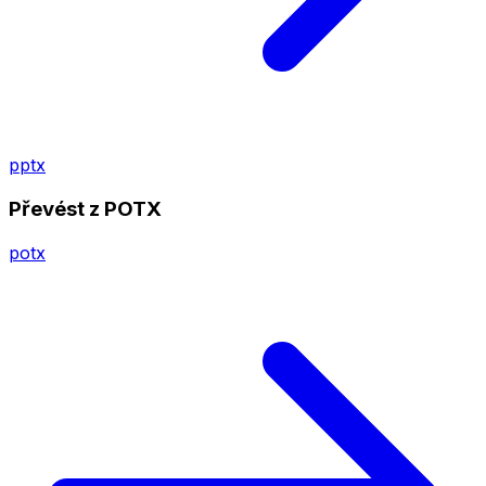
pptx
Převést z POTX
potx