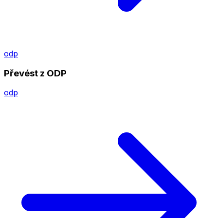
odp
Převést z ODP
odp