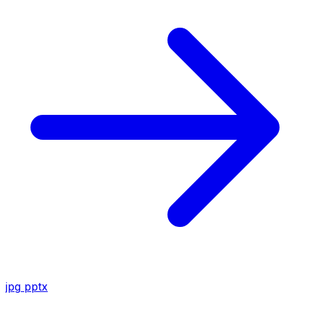
jpg
pptx