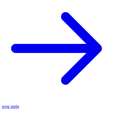
png
pptx