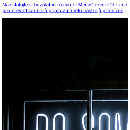
Nainstalujte si bezplatné rozšíření MegaConvert Chrome
pro převod souborů přímo z panelu nástrojů prohlížeče.
Klikněte pravým tlačítkem na libovolný soubor, který
chcete převést, a získáte okamžitý přístup ke všem
nástrojům z Chromu.