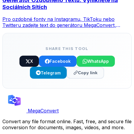
Generátor Ozdobného Textu: Vynikněte na
Sociálních Sítích
Pro ozdobné fonty na Instagramu, TikToku nebo
Twitteru zadejte text do generátoru MegaConvert,
vyberte styl a zkopírujte.
SHARE THIS TOOL
X
Facebook
WhatsApp
Telegram
Copy link
MegaConvert
Convert any file format online. Fast, free, and secure file
conversion for documents, images, videos, and more.