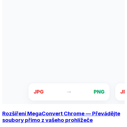
Rozšíření MegaConvert Chrome — Převádějte
soubory přímo z vašeho prohlížeče