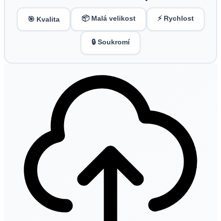
📦 Malá velikost
⚡ Rychlost
🎯 Kvalita
🔒 Soukromí