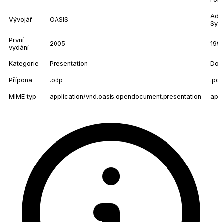
Ad
Vývojář
OASIS
Sys
První
2005
199
vydání
Kategorie
Presentation
Doc
Přípona
.odp
.pdf
MIME typ
application/vnd.oasis.opendocument.presentation
app