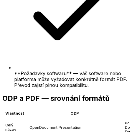
**Požadavky softwaru** — váš software nebo
platforma může vyžadovat konkrétně formát PDF.
Převod zajistí plnou kompatibilitu.
ODP a PDF — srovnání formátů
Vlastnost
ODP
Por
Celý
OpenDocument Presentation
Doc
název
For