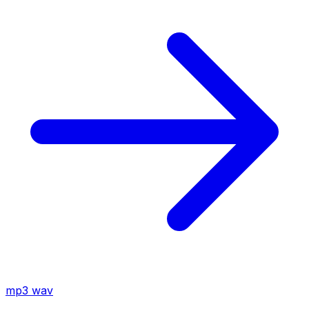
mp3
wav