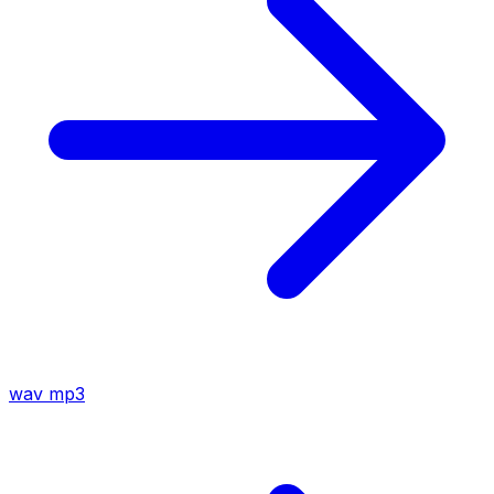
wav
mp3