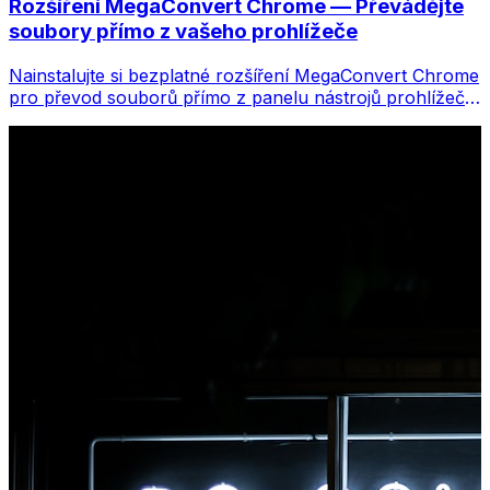
Rozšíření MegaConvert Chrome — Převádějte
soubory přímo z vašeho prohlížeče
Nainstalujte si bezplatné rozšíření MegaConvert Chrome
pro převod souborů přímo z panelu nástrojů prohlížeče.
Klikněte pravým tlačítkem na libovolný soubor, který
chcete převést, a získáte okamžitý přístup ke všem
nástrojům z Chromu.