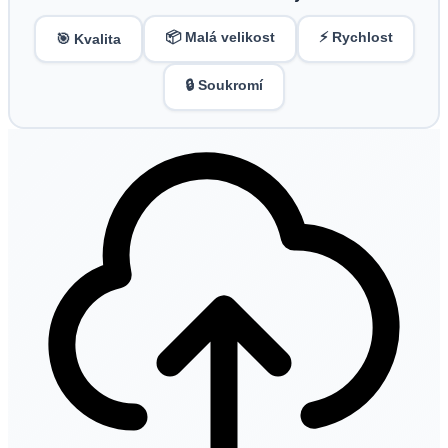
📦 Malá velikost
⚡ Rychlost
🎯 Kvalita
🔒 Soukromí