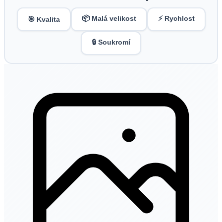
📦 Malá velikost
⚡ Rychlost
🎯 Kvalita
🔒 Soukromí