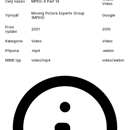
Celý název
MPEG-4 Part 14
Video
Moving Picture Experts Group
Vývojář
Google
(MPEG)
První
2001
2010
vydání
Kategorie
Video
Video
Přípona
.mp4
.webm
MIME typ
video/mp4
video/webm