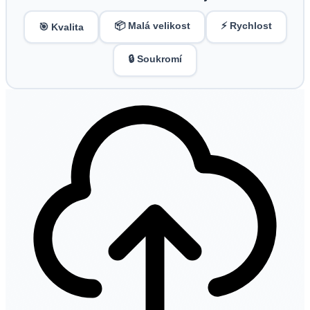
📦 Malá velikost
⚡ Rychlost
🎯 Kvalita
🔒 Soukromí