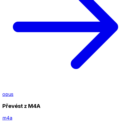
opus
Převést z M4A
m4a