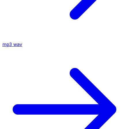
mp3
wav