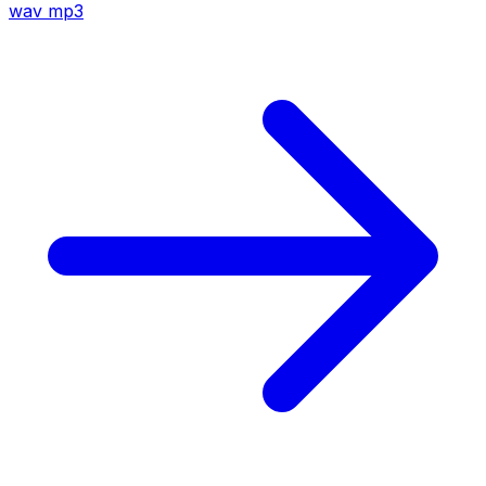
wav
mp3