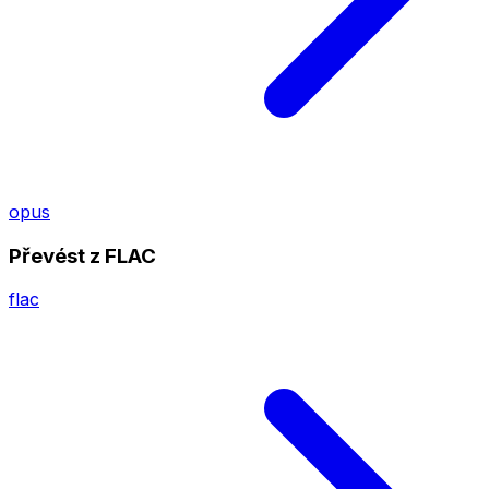
opus
Převést z FLAC
flac