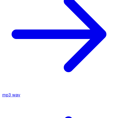
mp3
wav