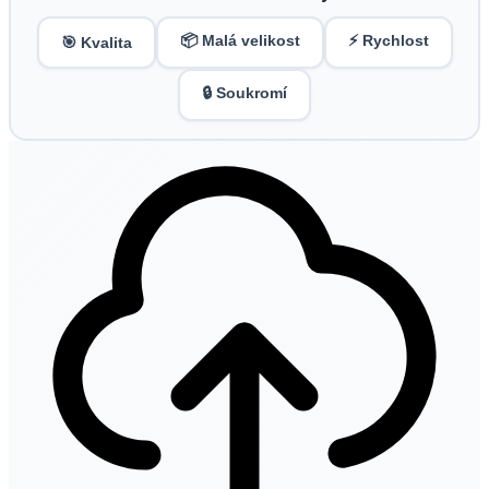
📦 Malá velikost
⚡ Rychlost
🎯 Kvalita
🔒 Soukromí