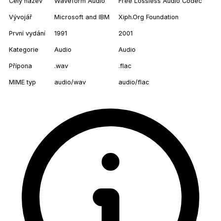
Celý název
Waveform Audio
Free Lossless Audio Codec
Vývojář
Microsoft and IBM
Xiph.Org Foundation
První vydání
1991
2001
Kategorie
Audio
Audio
Přípona
.wav
.flac
MIME typ
audio/wav
audio/flac