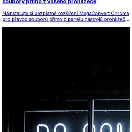
soubory přímo z vašeho prohlížeče
Nainstalujte si bezplatné rozšíření MegaConvert Chrome
pro převod souborů přímo z panelu nástrojů prohlížeče.
Klikněte pravým tlačítkem na libovolný soubor, který
chcete převést, a získáte okamžitý přístup ke všem
nástrojům z Chromu.