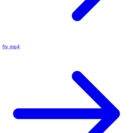
flv
mp4