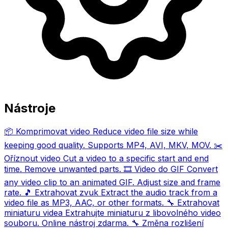
Nástroje
📦
Komprimovat video
Reduce video file size while
keeping good quality. Supports MP4, AVI, MKV, MOV.
✂️
Oříznout video
Cut a video to a specific start and end
time. Remove unwanted parts.
🎞️
Video do GIF
Convert
any video clip to an animated GIF. Adjust size and frame
rate.
🎵
Extrahovat zvuk
Extract the audio track from a
video file as MP3, AAC, or other formats.
🔧
Extrahovat
miniaturu videa
Extrahujte miniaturu z libovolného video
souboru. Online nástroj zdarma.
🔧
Změna rozlišení