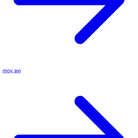
mov
avi