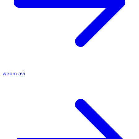
webm
avi