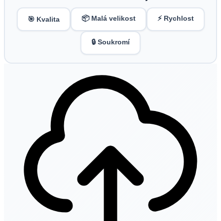
📦 Malá velikost
⚡ Rychlost
🎯 Kvalita
🔒 Soukromí