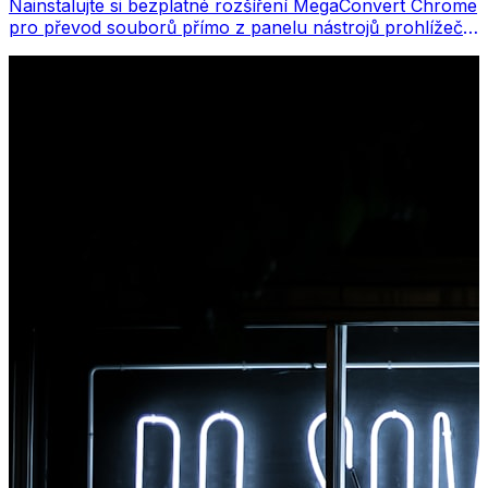
Nainstalujte si bezplatné rozšíření MegaConvert Chrome
pro převod souborů přímo z panelu nástrojů prohlížeče.
Klikněte pravým tlačítkem na libovolný soubor, který
chcete převést, a získáte okamžitý přístup ke všem
nástrojům z Chromu.