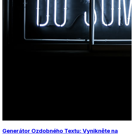
Generátor Ozdobného Textu: Vynikněte na