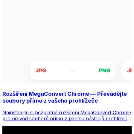
Rozšíření MegaConvert Chrome — Převádějte
soubory přímo z vašeho prohlížeče
Nainstalujte si bezplatné rozšíření MegaConvert Chrome
pro převod souborů přímo z panelu nástrojů prohlížeče.
Klikněte pravým tlačítkem na libovolný soubor, který
chcete převést, a získáte okamžitý přístup ke všem