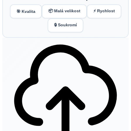
📦 Malá velikost
⚡ Rychlost
🎯 Kvalita
🔒 Soukromí