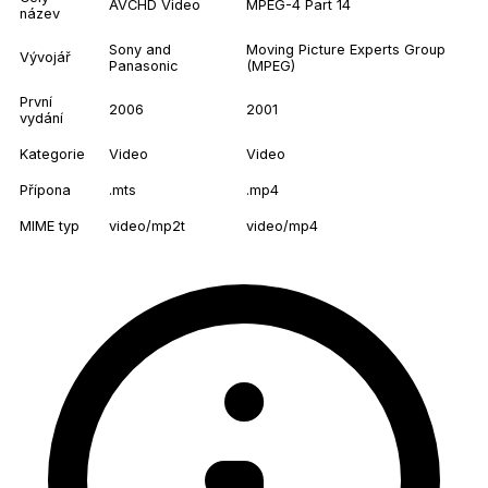
AVCHD Video
MPEG-4 Part 14
název
Sony and
Moving Picture Experts Group
Vývojář
Panasonic
(MPEG)
První
2006
2001
vydání
Kategorie
Video
Video
Přípona
.mts
.mp4
MIME typ
video/mp2t
video/mp4