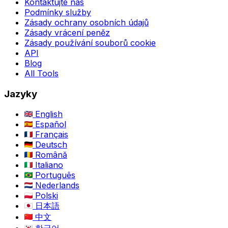
Kontaktujte nás
Podmínky služby
Zásady ochrany osobních údajů
Zásady vrácení peněz
Zásady používání souborů cookie
API
Blog
All Tools
Jazyky
English
Español
Français
Deutsch
Română
Italiano
Português
Nederlands
Polski
日本語
中文