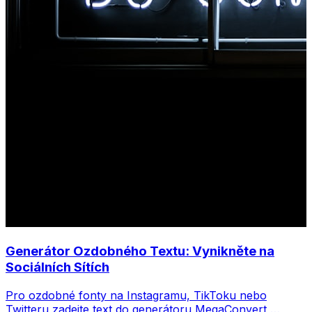
Generátor Ozdobného Textu: Vynikněte na
Sociálních Sítích
Pro ozdobné fonty na Instagramu, TikToku nebo
Twitteru zadejte text do generátoru MegaConvert,