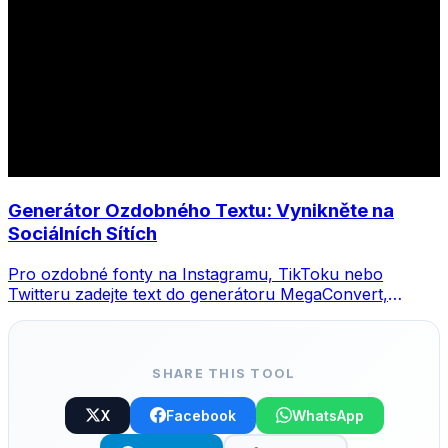
Generátor Ozdobného Textu: Vynikněte na
Sociálních Sítích
Pro ozdobné fonty na Instagramu, TikToku nebo
Twitteru zadejte text do generátoru MegaConvert,
vyberte styl a zkopírujte.
SHARE THIS TOOL
X
Facebook
WhatsApp