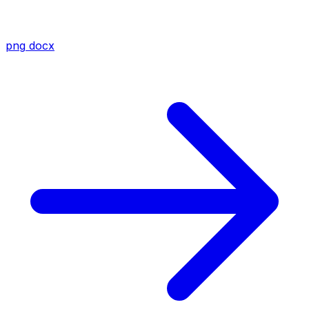
png
docx