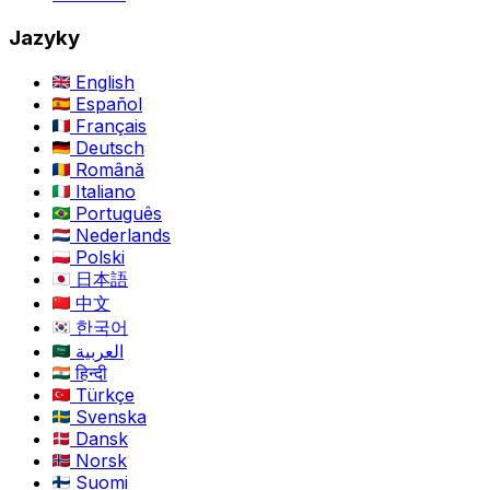
Jazyky
English
Español
Français
Deutsch
Română
Italiano
Português
Nederlands
Polski
日本語
中文
한국어
العربية
हिन्दी
Türkçe
Svenska
Dansk
Norsk
Suomi