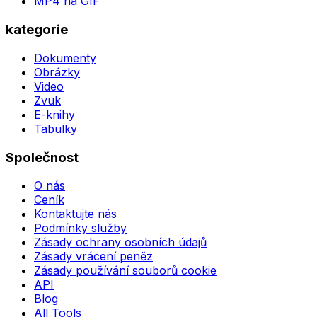
MP4 na GIF
kategorie
Dokumenty
Obrázky
Video
Zvuk
E-knihy
Tabulky
Společnost
O nás
Ceník
Kontaktujte nás
Podmínky služby
Zásady ochrany osobních údajů
Zásady vrácení peněz
Zásady používání souborů cookie
API
Blog
All Tools