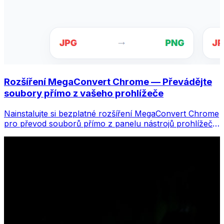
Rozšíření MegaConvert Chrome — Převádějte
soubory přímo z vašeho prohlížeče
Nainstalujte si bezplatné rozšíření MegaConvert Chrome
pro převod souborů přímo z panelu nástrojů prohlížeče.
Klikněte pravým tlačítkem na libovolný soubor, který
chcete převést, a získáte okamžitý přístup ke všem
nástrojům z Chromu.