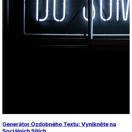
Generátor Ozdobného Textu: Vynikněte na
Sociálních Sítích