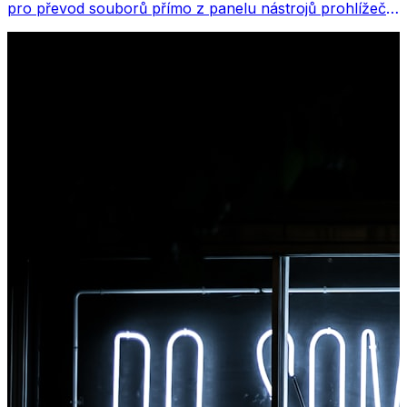
pro převod souborů přímo z panelu nástrojů prohlížeče.
Klikněte pravým tlačítkem na libovolný soubor, který
chcete převést, a získáte okamžitý přístup ke všem
nástrojům z Chromu.