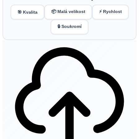
📦 Malá velikost
⚡ Rychlost
🎯 Kvalita
🔒 Soukromí