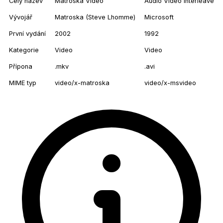
Celý název
Matroska Video
Audio Video Interleave
Vývojář
Matroska (Steve Lhomme)
Microsoft
První vydání
2002
1992
Kategorie
Video
Video
Přípona
.mkv
.avi
MIME typ
video/x-matroska
video/x-msvideo