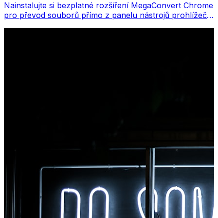
Nainstalujte si bezplatné rozšíření MegaConvert Chrome
pro převod souborů přímo z panelu nástrojů prohlížeče.
Klikněte pravým tlačítkem na libovolný soubor, který
chcete převést, a získáte okamžitý přístup ke všem
nástrojům z Chromu.