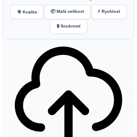
📦 Malá velikost
⚡ Rychlost
🎯 Kvalita
🔒 Soukromí