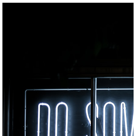
Klikněte pravým tlačítkem na libovolný soubor, který
chcete převést, a získáte okamžitý přístup ke všem
nástrojům z Chromu.