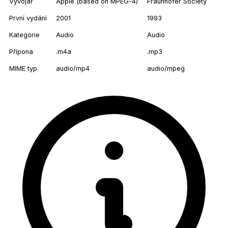
Vývojář
Apple (based on MPEG-4)
Fraunhofer Society
První vydání
2001
1993
Kategorie
Audio
Audio
Přípona
.m4a
.mp3
MIME typ
audio/mp4
audio/mpeg