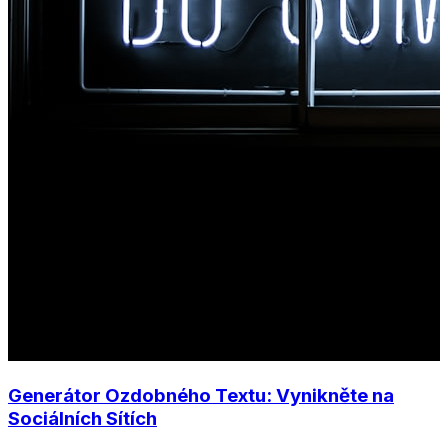
Generátor Ozdobného Textu: Vynikněte na
Sociálních Sítích