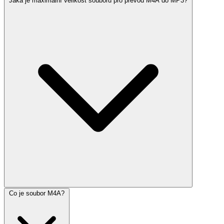
Jaká je maximální velikost souboru pro převod M4A do MP3?
Co je soubor M4A?