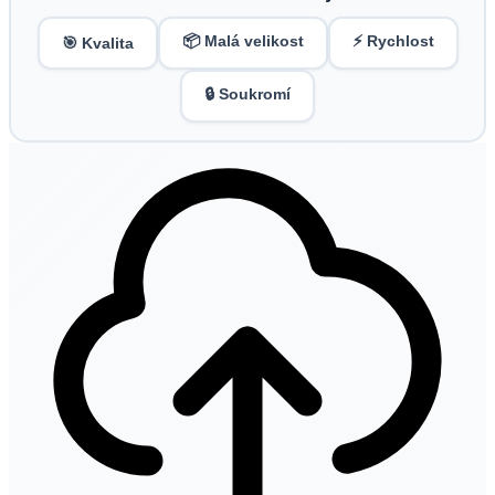
📦 Malá velikost
⚡ Rychlost
🎯 Kvalita
🔒 Soukromí