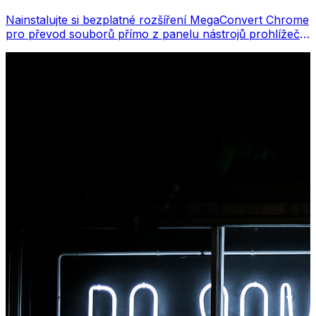
Nainstalujte si bezplatné rozšíření MegaConvert Chrome
pro převod souborů přímo z panelu nástrojů prohlížeče.
Klikněte pravým tlačítkem na libovolný soubor, který
chcete převést, a získáte okamžitý přístup ke všem
nástrojům z Chromu.