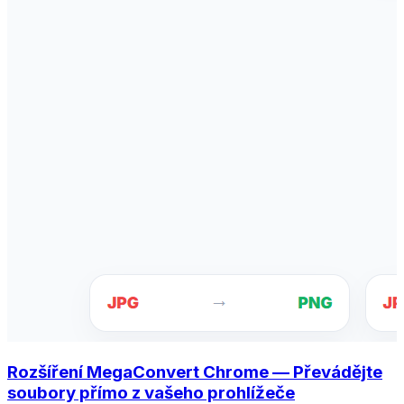
Rozšíření MegaConvert Chrome — Převádějte
soubory přímo z vašeho prohlížeče