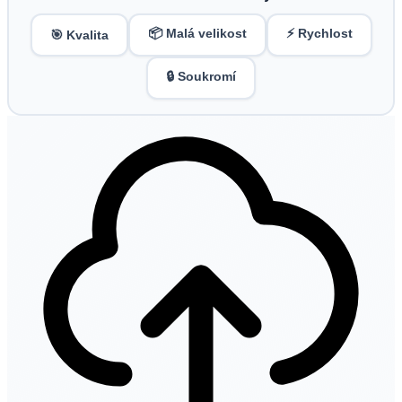
📦 Malá velikost
⚡ Rychlost
🎯 Kvalita
🔒 Soukromí