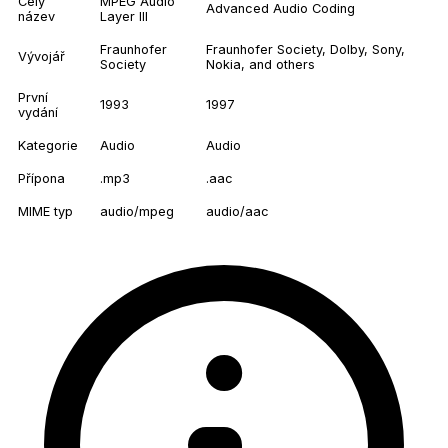
Celý
MPEG Audio
Advanced Audio Coding
název
Layer III
Fraunhofer
Fraunhofer Society, Dolby, Sony,
Vývojář
Society
Nokia, and others
První
1993
1997
vydání
Kategorie
Audio
Audio
Přípona
.mp3
.aac
MIME typ
audio/mpeg
audio/aac