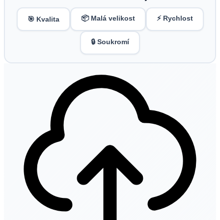
📦 Malá velikost
⚡ Rychlost
🎯 Kvalita
🔒 Soukromí