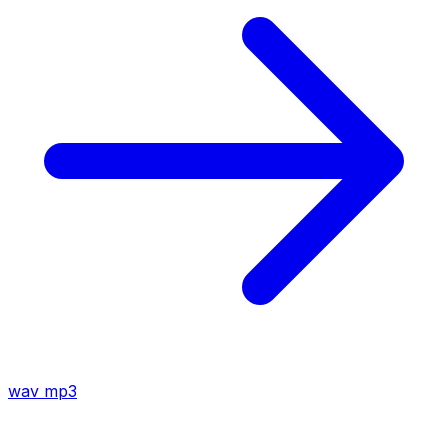
wav
mp3