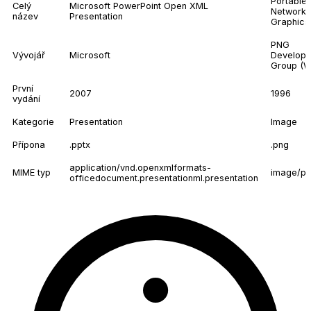
Portable
Celý
Microsoft PowerPoint Open XML
Network
název
Presentation
Graphics
PNG
Vývojář
Microsoft
Develop
Group (
První
2007
1996
vydání
Kategorie
Presentation
Image
Přípona
.pptx
.png
application/vnd.openxmlformats-
MIME typ
image/p
officedocument.presentationml.presentation