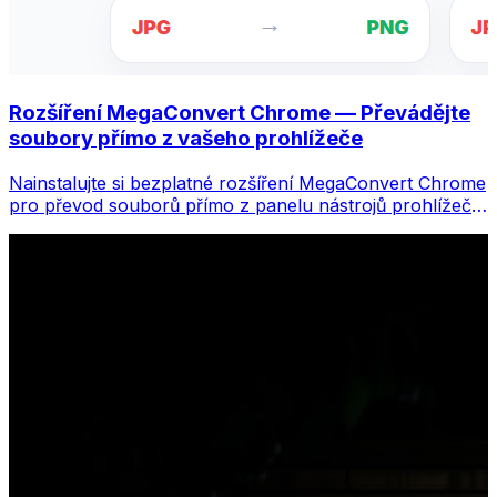
Rozšíření MegaConvert Chrome — Převádějte
soubory přímo z vašeho prohlížeče
Nainstalujte si bezplatné rozšíření MegaConvert Chrome
pro převod souborů přímo z panelu nástrojů prohlížeče.
Klikněte pravým tlačítkem na libovolný soubor, který
chcete převést, a získáte okamžitý přístup ke všem
nástrojům z Chromu.