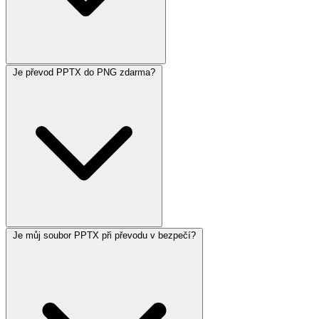
Je převod PPTX do PNG zdarma?
Je můj soubor PPTX při převodu v bezpečí?