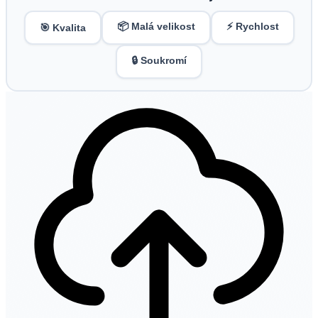
📦 Malá velikost
⚡ Rychlost
🎯 Kvalita
🔒 Soukromí