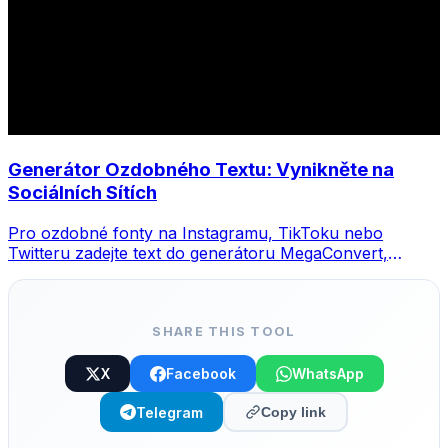
Generátor Ozdobného Textu: Vynikněte na
Sociálních Sítích
Pro ozdobné fonty na Instagramu, TikToku nebo
Twitteru zadejte text do generátoru MegaConvert,
vyberte styl a zkopírujte.
SHARE THIS TOOL
X
Facebook
WhatsApp
Telegram
Copy link