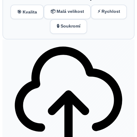
📦 Malá velikost
⚡ Rychlost
🎯 Kvalita
🔒 Soukromí