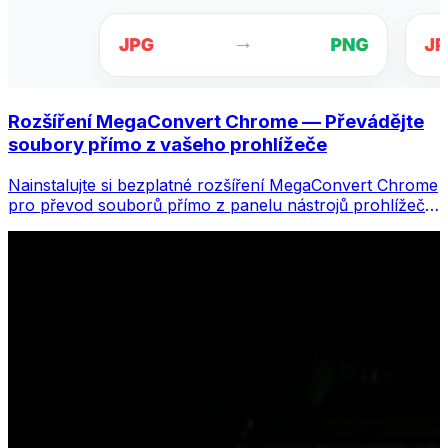
Rozšíření MegaConvert Chrome — Převádějte
soubory přímo z vašeho prohlížeče
Nainstalujte si bezplatné rozšíření MegaConvert Chrome
pro převod souborů přímo z panelu nástrojů prohlížeče.
Klikněte pravým tlačítkem na libovolný soubor, který
chcete převést, a získáte okamžitý přístup ke všem
nástrojům z Chromu.