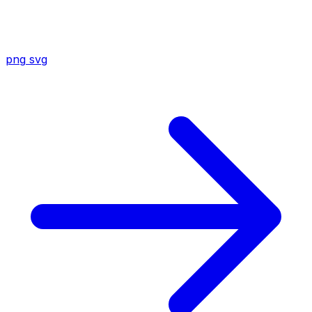
png
svg