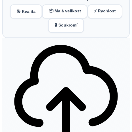
📦 Malá velikost
⚡ Rychlost
🎯 Kvalita
🔒 Soukromí