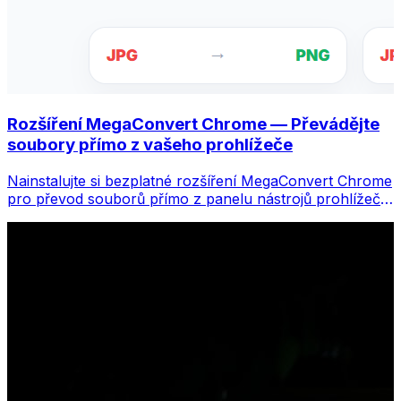
Rozšíření MegaConvert Chrome — Převádějte
soubory přímo z vašeho prohlížeče
Nainstalujte si bezplatné rozšíření MegaConvert Chrome
pro převod souborů přímo z panelu nástrojů prohlížeče.
Klikněte pravým tlačítkem na libovolný soubor, který
chcete převést, a získáte okamžitý přístup ke všem
nástrojům z Chromu.