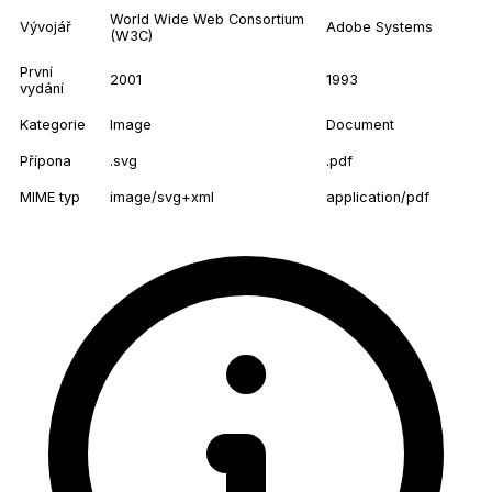
World Wide Web Consortium
Vývojář
Adobe Systems
(W3C)
První
2001
1993
vydání
Kategorie
Image
Document
Přípona
.svg
.pdf
MIME typ
image/svg+xml
application/pdf