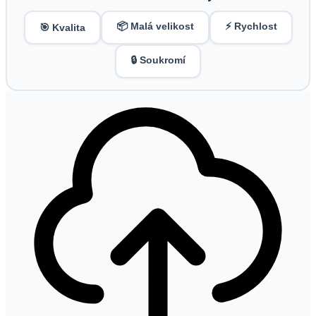
📦 Malá velikost
⚡ Rychlost
🎯 Kvalita
🔒 Soukromí