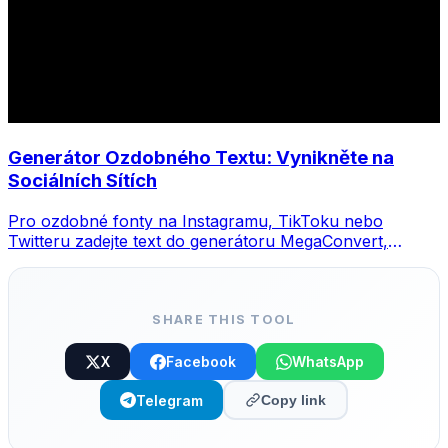
Generátor Ozdobného Textu: Vynikněte na
Sociálních Sítích
Pro ozdobné fonty na Instagramu, TikToku nebo
Twitteru zadejte text do generátoru MegaConvert,
vyberte styl a zkopírujte.
SHARE THIS TOOL
X
Facebook
WhatsApp
Telegram
Copy link