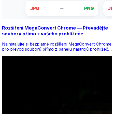
Rozšíření MegaConvert Chrome — Převádějte
soubory přímo z vašeho prohlížeče
Nainstalujte si bezplatné rozšíření MegaConvert Chrome
pro převod souborů přímo z panelu nástrojů prohlížeče.
Klikněte pravým tlačítkem na libovolný soubor, který
chcete převést, a získáte okamžitý přístup ke všem
nástrojům z Chromu.