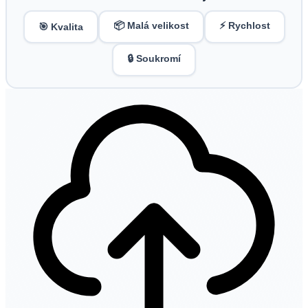
📦 Malá velikost
⚡ Rychlost
🎯 Kvalita
🔒 Soukromí