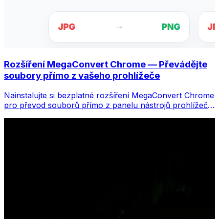
Rozšíření MegaConvert Chrome — Převádějte
soubory přímo z vašeho prohlížeče
Nainstalujte si bezplatné rozšíření MegaConvert Chrome
pro převod souborů přímo z panelu nástrojů prohlížeče.
Klikněte pravým tlačítkem na libovolný soubor, který
chcete převést, a získáte okamžitý přístup ke všem
nástrojům z Chromu.