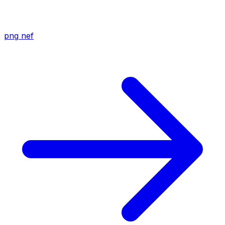
png
nef