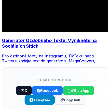
Generátor Ozdobného Textu: Vynikněte na
Sociálních Sítích
Pro ozdobné fonty na Instagramu, TikToku nebo
Twitteru zadejte text do generátoru MegaConvert,
vyberte styl a zkopírujte.
SHARE THIS TOOL
X
Facebook
WhatsApp
Telegram
Copy link