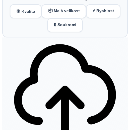
📦 Malá velikost
⚡ Rychlost
🎯 Kvalita
🔒 Soukromí