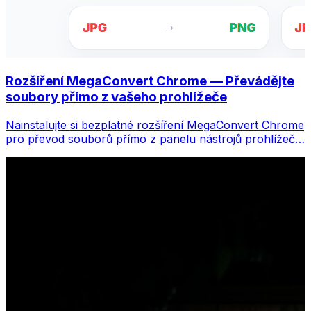
Rozšíření MegaConvert Chrome — Převádějte
soubory přímo z vašeho prohlížeče
Nainstalujte si bezplatné rozšíření MegaConvert Chrome
pro převod souborů přímo z panelu nástrojů prohlížeče.
Klikněte pravým tlačítkem na libovolný soubor, který
chcete převést, a získáte okamžitý přístup ke všem
nástrojům z Chromu.