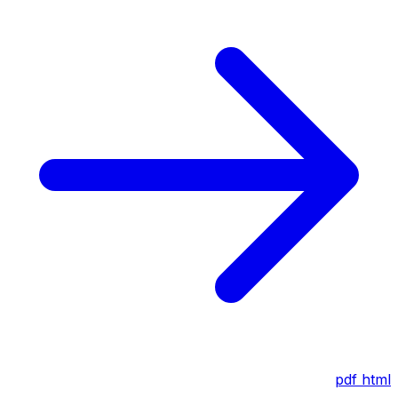
pdf
html