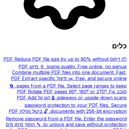
כלים
📦
דחוס PDF
Reduce PDF file size by up to 90% without
losing quality. Free online, no signup.
📎
מיזוג PDF
Combine multiple PDF files into one document. Fast,
free, and secure online.
✂️
פיצול PDF
Extract specific
🔄
pages from a PDF file. Select page ranges to keep.
סובב PDF
Rotate PDF pages 90°, 180° or 270°. Fix
sideways or upside-down scans.
🔒
הגן על PDF
Add
password protection to your PDF files. Secure
documents with 256-bit encryption.
🔓
ביטול נעילת PDF
Remove password from a PDF file. Enter the password
to unlock and save without protection.
🔧
הוסף סימן מים