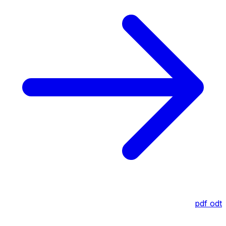
pdf
odt