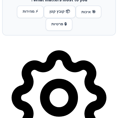
📦 קובץ קטן
⚡ מהירות
🎯 איכות
🔒 פרטיות