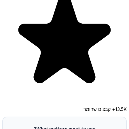
13.5K
+ קבצים שהומרו
What matters most to you?