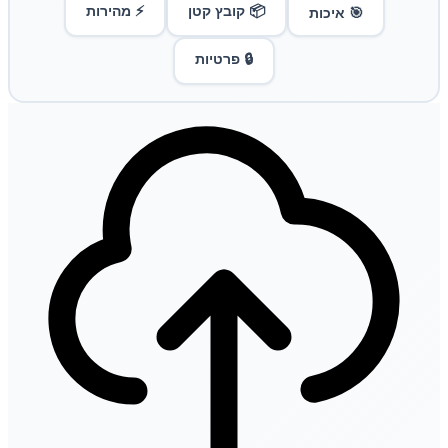
📦 קובץ קטן
⚡ מהירות
🎯 איכות
🔒 פרטיות