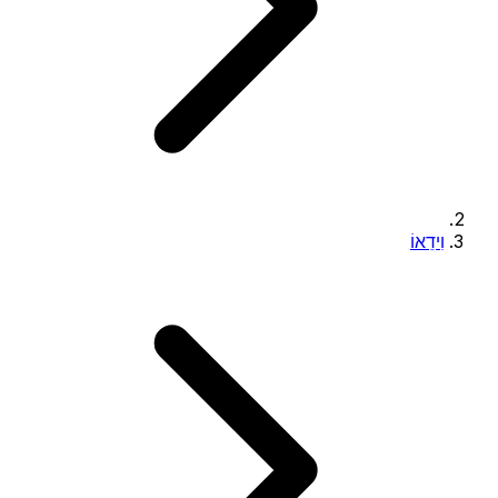
וִידֵאוֹ