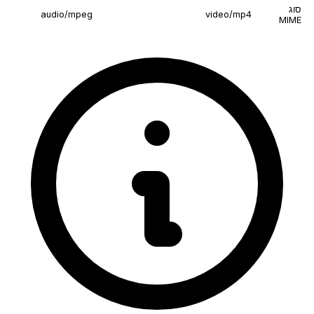
סוג
audio/mpeg
video/mp4
MIME