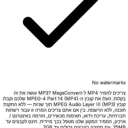
No watermarks
צריכים להמיר MP4 ל-MP3? MegaConvert עושה את זה
בקלות. העלו את קובץ ה-MPEG-4 Part 14 (MP4) שלכם וקבלו
קובץ MPEG Audio Layer III (MP3) תוך שניות — ללא התקנת
תוכנה, ללא הרשמה. בין אם אתם צריכים המרה זו עבור רשתות
חברתיות, עריכת וידאו, תאימות מכשירים, הזרמה באינטרנט /
ארכיון, הממיר המקוון שלנו מטפל בכך מיידית. חינם לקבצים עד
25MB, עם תמיכה בקבצים גדולים עד 2GB.