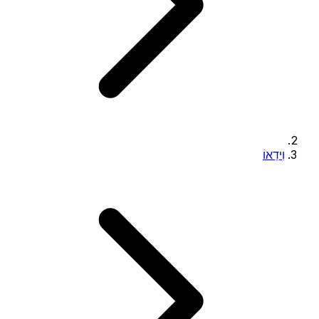
וִידֵאוֹ