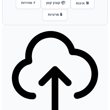
📦 קובץ קטן
⚡ מהירות
🎯 איכות
🔒 פרטיות