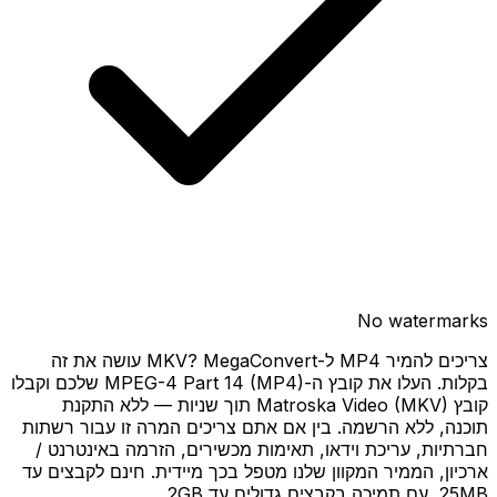
No watermarks
צריכים להמיר MP4 ל-MKV? MegaConvert עושה את זה
בקלות. העלו את קובץ ה-MPEG-4 Part 14 (MP4) שלכם וקבלו
קובץ Matroska Video (MKV) תוך שניות — ללא התקנת
תוכנה, ללא הרשמה. בין אם אתם צריכים המרה זו עבור רשתות
חברתיות, עריכת וידאו, תאימות מכשירים, הזרמה באינטרנט /
ארכיון, הממיר המקוון שלנו מטפל בכך מיידית. חינם לקבצים עד
25MB, עם תמיכה בקבצים גדולים עד 2GB.