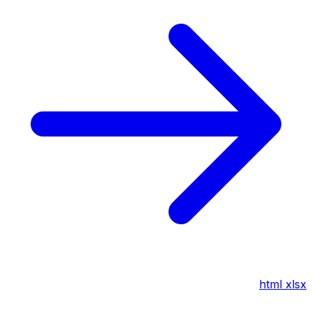
html
xlsx