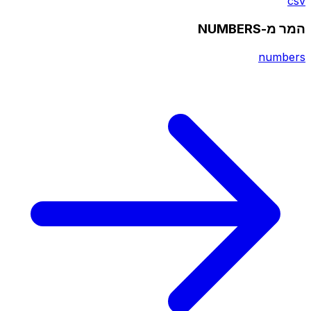
csv
המר מ-NUMBERS
numbers