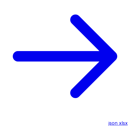
json
xlsx