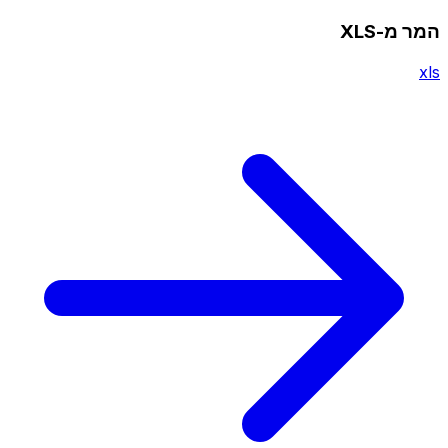
המר מ-XLS
xls