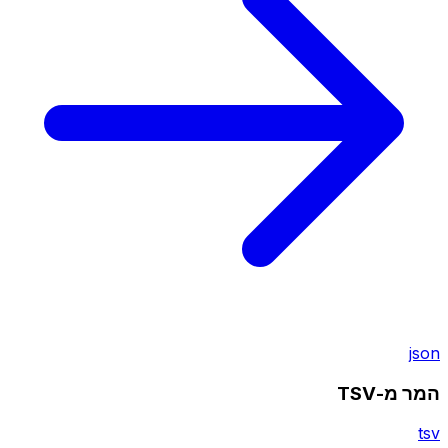
json
המר מ-TSV
tsv