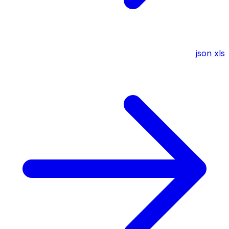
json
xls