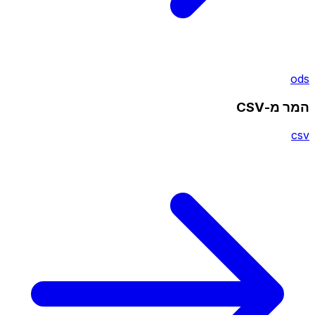
ods
המר מ-CSV
csv