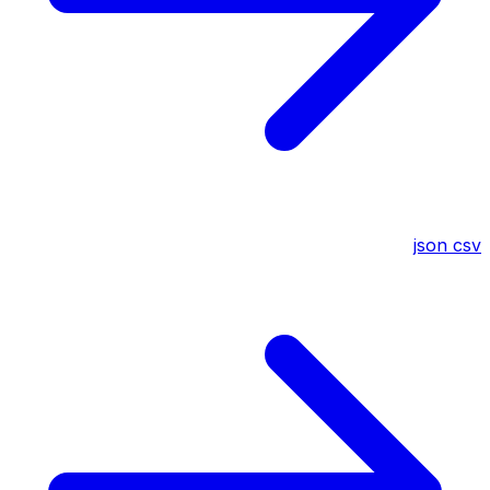
json
csv