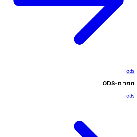
ods
המר מ-ODS
ods