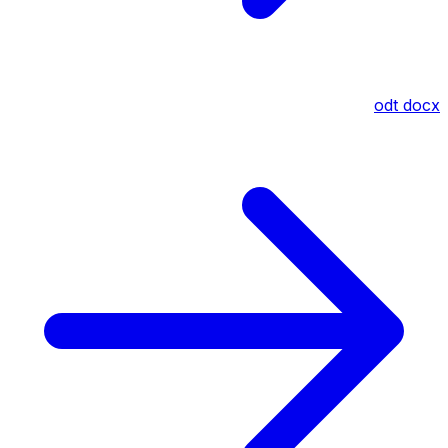
odt
docx