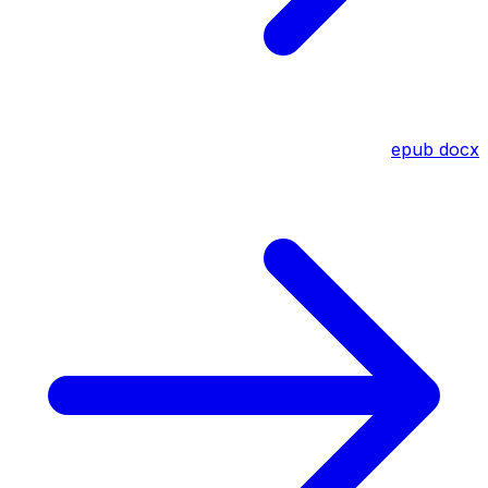
epub
docx