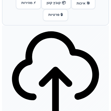
📦 קובץ קטן
⚡ מהירות
🎯 איכות
🔒 פרטיות