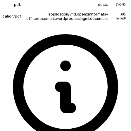
סיומת
.docx
.pdf
סוג
application/vnd.openxmlformats-
lication/pdf
officedocument.wordprocessingml.document
MIME